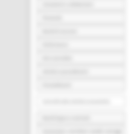
Consulenti e collaboratori
Personale
Bandi di concorso
Performance
Enti controllati
Attività e procedimenti
Provvedimenti
Controlli sulle attività economiche
Bandi di gara e contratti
Sovvenzioni, contributi, sussidi, vantaggi