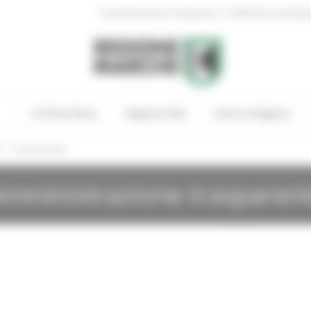
|
Amministrazione Trasparente
Profilo del committen
In Primo Piano
Regione Utile
Entra in Regione
/
i
Gare Bandite
mministrazione trasparen