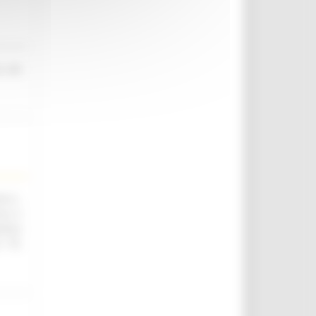
o nel
.ii.,
ica e
utica
. 76,