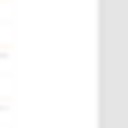
iche,
rt. 4