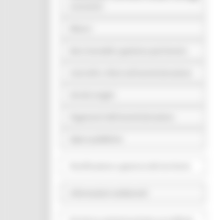
economici
Bilanci
Beni immobili e gestione patrimonio
Controlli e rilievi sull'amministrazione
Servizi erogati
Pagamenti dell'amministrazione
Opere pubbliche
Pianificazione e governo del territorio
Informazioni ambientali