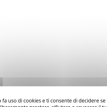
 fa uso di cookies e ti consente di decidere se 
to ex art. 50 comma 1 lett. b) del D. Lgs. 36/23 di servizi di telefo
la CUR 112 Marche-Umbria.
Leggi