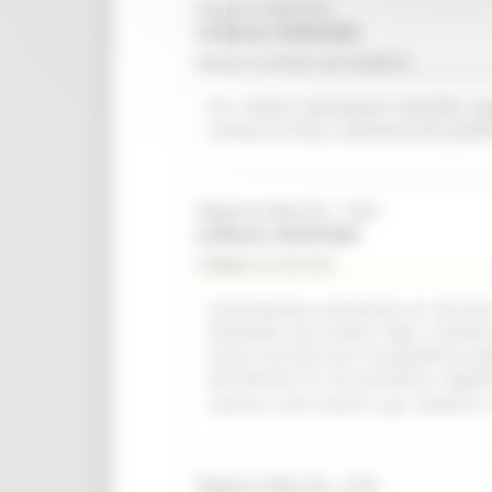
Regione Marche
Scadenza: 09/08/2026
Bando di vendita asta pubblica
R.R. 4/2015 Alienazione immobile ap
Comune di Visso. Indizione asta pubbl
Regione Marche - SUA
Scadenza: 08/09/2026
Indagine di mercato
Consultazione preliminare di mercato i
finalizzata alla verifica delle condizi
servizi accessori per la piattaforma a
all'indizione di una procedura negozi
comma 2, lett. b) del D. Lgs. 36/2023 e 
Regione Marche - SUA