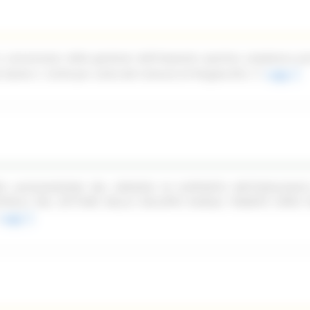
n concessione della gestione dell'impianto sportivo complesso pi
ale Dante n. 52/54 per conto del Comune di Pergola (PU)
Leggi
PER LACQUISIZIONE DEL SERVIZIO DI SUPPORTO METODOLOGIC
TROLLI NEL SETTORE DELLO SVILUPPO RURALE TRAMITE OPEN F
Leggi