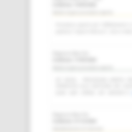
Scadenza: 14/09/2026
Bando di gara procedura aperta
Procedura aperta per l'affidamento i
palestra "Caprini Minucci", sito in Vi
Regione Marche
Scadenza: 17/09/2026
Bando di gara procedura aperta
(SF 28/26) - PROCEDURA APERTA 
OPERATIVO ALLA GESTIONE DEI CON
(SIAR - DAP - OPERA - API - REPORT)
Regione Marche
Scadenza: 31/12/2026
Manifestazione di interesse