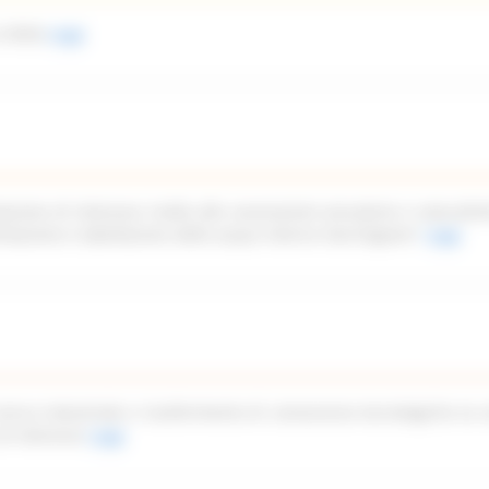
 2026)
Leggi
azione di interesse rivolto alle associazioni piscatorie e naturalist
imitazione e tabellazione delle acque interne marchigiane”
Leggi
icerca industriale e trasferimento di conoscenze tecnologiche ex a
di interesse
Leggi