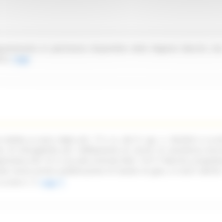
partenente al patrimonio disponibile della Regione Marche sit
ica.
Leggi
ndetta ai sensi degli artt. 77 e ss. del D. Lgs. n. 36/2023 e ss.mm
oni di infungibilità per l'affidamento di servizi di assistenza tecn
pplicativa Life 1st in uso alla Centrale NEA 116117 Marche, propede
ata senza previa pubblicazione di bando di gara, ai sensi dell'art
ss.mm.ii.
Leggi