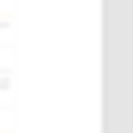
scina
O ED
IELD