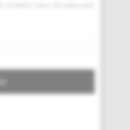
|
|
|
te
ProcediMarche
Rubrica
URP: la Regione risponde
te