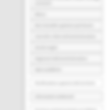
economici
Bilanci
Beni immobili e gestione patrimonio
Controlli e rilievi sull'amministrazione
Servizi erogati
Pagamenti dell'amministrazione
Opere pubbliche
Pianificazione e governo del territorio
Informazioni ambientali