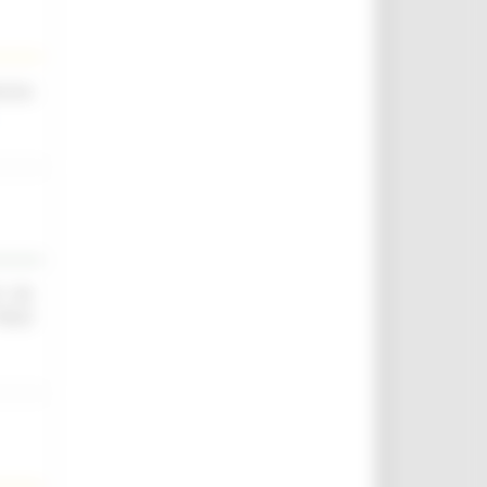
scina
O ED
IELD