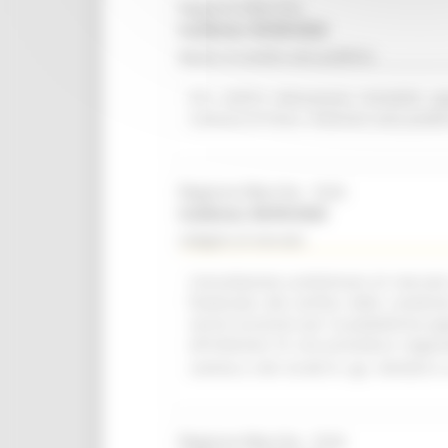
Regione Marche
Scadenza: 09/08/2026
Bando di vendita asta pubblica
R.R. 4/2015 Alienazione immobile ap
Comune di Visso. Indizione asta pubbl
Regione Marche - SUA
Scadenza: 08/09/2026
Indagine di mercato
Consultazione preliminare di mercato i
finalizzata alla verifica delle condizi
servizi accessori per la piattaforma a
all'indizione di una procedura negozi
comma 2, lett. b) del D. Lgs. 36/2023 e 
Regione Marche - SUA