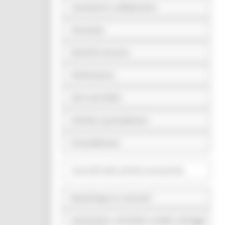
Consulenti e collaboratori
Personale
Bandi di concorso
Performance
Enti controllati
Attività e procedimenti
Provvedimenti
Controlli sulle attività economiche
Bandi di gara e contratti
Sovvenzioni, contributi, sussidi, vantaggi