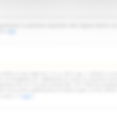
partenente al patrimonio disponibile della Regione Marche sit
ica.
Leggi
ndetta ai sensi degli artt. 77 e ss. del D. Lgs. n. 36/2023 e ss.mm
oni di infungibilità per l'affidamento di servizi di assistenza tecn
pplicativa Life 1st in uso alla Centrale NEA 116117 Marche, propede
ata senza previa pubblicazione di bando di gara, ai sensi dell'art
ss.mm.ii.
Leggi