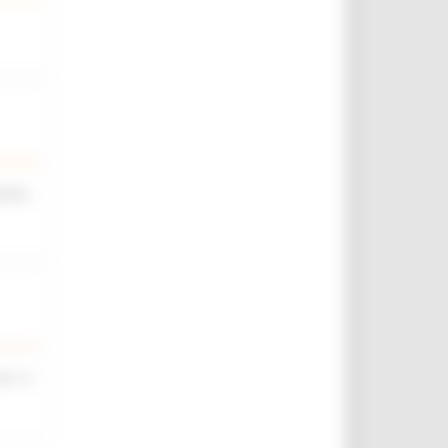
iche,
rt. 4