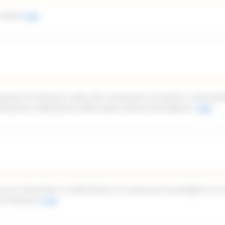
 2026)
Leggi
azione di interesse rivolto alle associazioni piscatorie e naturalist
imitazione e tabellazione delle acque interne marchigiane”
Leggi
icerca industriale e trasferimento di conoscenze tecnologiche ex a
di interesse
Leggi