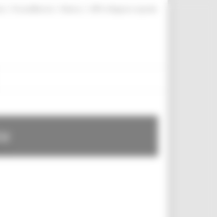
|
|
|
te
ProcediMarche
Rubrica
URP: la Regione risponde
te