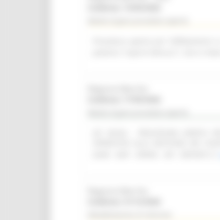
Scadenza: 14/09/2026
Bando di gara procedura aperta
Procedura aperta per l'affidamento i
palestra "Caprini Minucci", sito in Vi
Regione Marche
Scadenza: 17/09/2026
Bando di gara procedura aperta
(SF 28/26) - PROCEDURA APERTA 
OPERATIVO ALLA GESTIONE DEI CON
(SIAR - DAP - OPERA - API - REPORT)
Regione Marche
Scadenza: 31/12/2026
Manifestazione di interesse