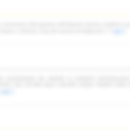
n concessione della gestione dell'impianto sportivo complesso pi
ale Dante n. 52/54 per conto del Comune di Pergola (PU)
Leggi
PER LACQUISIZIONE DEL SERVIZIO DI SUPPORTO METODOLOGIC
TROLLI NEL SETTORE DELLO SVILUPPO RURALE TRAMITE OPEN F
Leggi