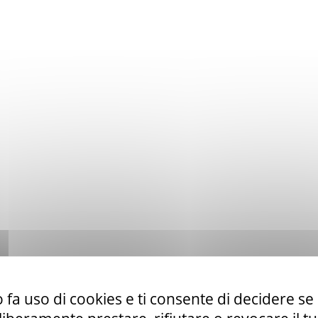
 fa uso di cookies e ti consente di decidere se 
to ex art. 50 comma 1 lett. b) del D. Lgs. 36/23 di servizi di telefo
la CUR 112 Marche-Umbria.
Leggi