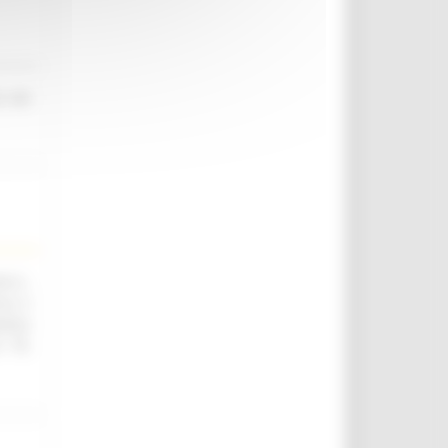
o nel
.ii.,
ica e
utica
. 76,