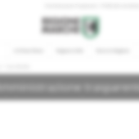
|
Amministrazione Trasparente
Profilo del committen
In Primo Piano
Regione Utile
Entra in Regione
/
i
Gare Bandite
mministrazione trasparen