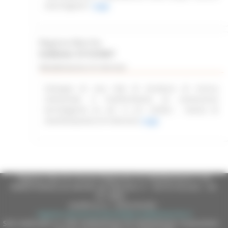
marchigiane”
Leggi
Regione Marche
Scadenza: 31/12/2027
Manifestazione di interesse
Sviluppo di una rete di strutture di ricerca
industriale e trasferimento di conoscenze
tecnologiche ex art. 4 L.R. 2/2022 - Avviso di
manifestazione di interesse
Leggi
Regione Marche Giunta Regionale (CF 80008630420 P.IVA
00481070423) via Gentile da Fabriano, 9 - 60125 Ancona - tel.
071.8061
casella p.e.c. istituzionale :
regione.marche.protocollogiunta@emarche.it
Sito realizzato su CMS DotNetNuke by DotNetNuke Corporation