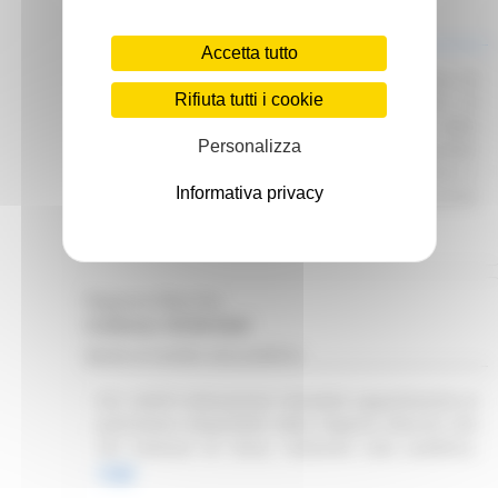
Scadenza: 01/07/2025
Manifestazione di interesse
Accetta tutto
Attuazione DGR 291/2025 – Avvio procedura di
Rifiuta tutti i cookie
Interpello per identificare le Organizzazioni di
Volontariato e le Reti Associative Nazionali delle
Personalizza
Organizzazioni di Volontariato idonee e disponibili
a collaborare con gli Enti del SSR per garantire il
Informativa privacy
servizio di trasporto sanitario e/o prevalentemente
sanitario.
Leggi
Regione Marche
Scadenza: 09/08/2026
Bando di vendita asta pubblica
R.R. 4/2015 Alienazione immobile appartenente al
patrimonio disponibile della Regione Marche sito
nel Comune di Visso. Indizione asta pubblica.
Leggi