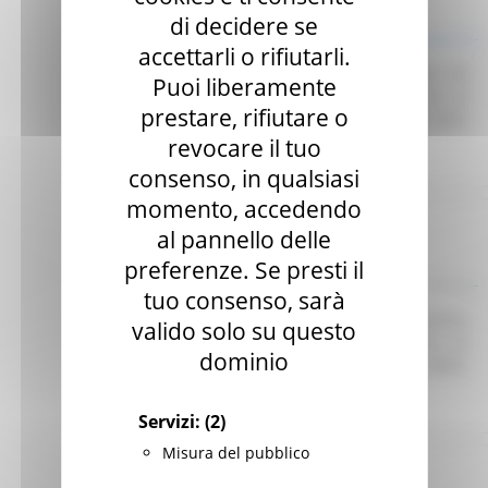
di decidere se
Indagine di mercato
accettarli o rifiutarli.
Avviso finalizzato all’affidamento diretto ex art. 50
Puoi liberamente
comma 1 lett. b) del D. Lgs. 36/23 di servizi di
prestare, rifiutare o
telefonia e connettività dati per le esigenze della
CUR 112 Marche-Umbria.
Leggi
revocare il tuo
consenso, in qualsiasi
momento, accedendo
Regione Marche
al pannello delle
Scadenza: 30/06/2025
preferenze. Se presti il
Manifestazione di interesse
tuo consenso, sarà
Avviso pubblico per l’acquisizione di preventivi
valido solo su questo
finalizzati all’affidamento diretto del servizio di
dominio
Responsabile per la Protezione dei Dati (RDP).
Leggi
Servizi:
(2)
Misura del pubblico
Regione Marche