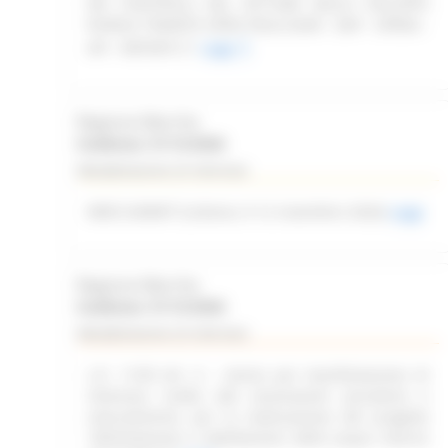
DEI CONTROLLI NEL SETTORE DELLO SVILUPPO
RURALE TRAMITE OPEN FIELD (SIAR - DAP - OPERA -
API - REPORT)
Leggi
Regione Marche
Scadenza: 31/12/2026
Manifestazione di interesse
WEB SUMMIT (Lisbona, 9-12 novembre 2026)
Leggi
Regione Marche
Scadenza: 31/12/2026
Manifestazione di interesse
L.R. 11/03 Art. 6 – Avviso per manifestazione di
interesse rivolto alle associazioni piscatorie e
naturalistiche, per la realizzazione del progetto
“delimitazione e tabellazione delle acque interne