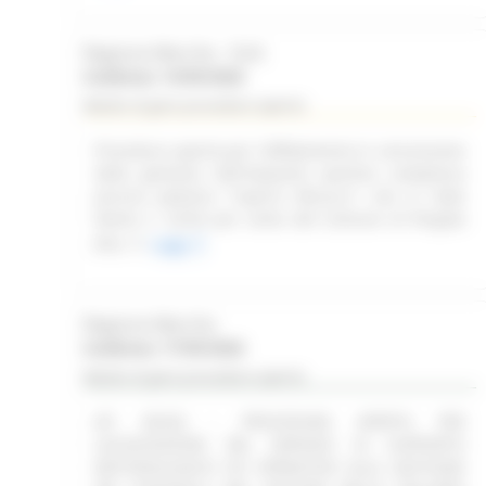
Regione Marche - SUA
Scadenza: 14/09/2026
Bando di gara procedura aperta
Procedura aperta per l'affidamento in concessione
della gestione dell'impianto sportivo complesso
piscina palestra "Caprini Minucci", sito in Viale
Dante n. 52/54 per conto del Comune di Pergola
(PU)
Leggi
Regione Marche
Scadenza: 17/09/2026
Bando di gara procedura aperta
(SF 28/26) - PROCEDURA APERTA PER
LACQUISIZIONE DEL SERVIZIO DI SUPPORTO
METODOLOGICO ED OPERATIVO ALLA GESTIONE