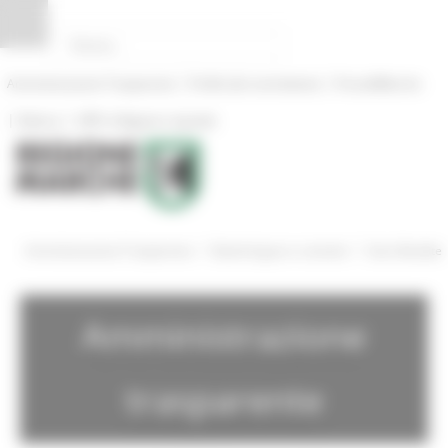
Pannello di gestione dei cookies
|
|
Amministrazione Trasparente
Profilo del committente
ProcediMarche
|
|
Rubrica
URP: la Regione risponde
/
/
Amministrazione Trasparente
Bandi di gara e contratti
Gare Bandite
Amministrazione
trasparente