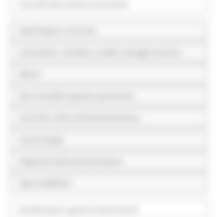
Controlli sulle attività economiche
Bandi di gara e contratti
Sovvenzioni, contributi, sussidi, vantaggi economici
Bilanci
Beni immobili e gestione patrimonio
Controlli e rilievi sull'amministrazione
Servizi erogati
Pagamenti dell'amministrazione
Opere pubbliche
Pianificazione e governo del territorio