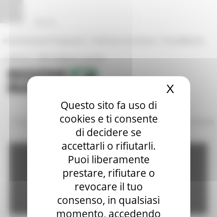
Pannello di gestione dei cookies
|
|
Amministrazione Trasparente
Profilo del committente
ProcediMarche
|
|
Rubrica
URP: la Regione risponde
X
Nascond
Questo sito fa uso di
cookies e ti consente
/
/
Amministrazione Trasparente
Bandi di gara e contratti
Gare Bandite
di decidere se
accettarli o rifiutarli.
Amministrazione
Puoi liberamente
prestare, rifiutare o
revocare il tuo
trasparente
consenso, in qualsiasi
momento, accedendo