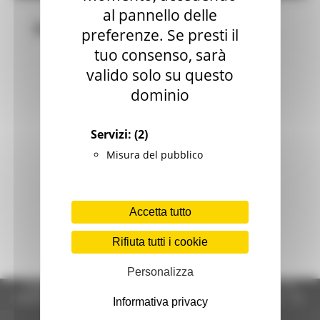
al pannello delle
Bandi
preferenze. Se presti il
tuo consenso, sarà
valido solo su questo
dominio
Servizi:
(2)
Misura del pubblico
Accetta tutto
Rifiuta tutti i cookie
Personalizza
Regione Marche Giunta Regionale (CF 80008630420 P.IVA
00481070423) via Gentile da Fabriano, 9 - 60125 Ancona - tel.
Informativa privacy
071.8061