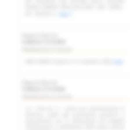
DEI CONTROLLI NEL SETTORE DELLO SVILUPPO
RURALE TRAMITE OPEN FIELD (SIAR - DAP - OPERA -
API - REPORT)
Leggi
Regione Marche
Scadenza: 31/12/2026
Manifestazione di interesse
WEB SUMMIT (Lisbona, 9-12 novembre 2026)
Leggi
Regione Marche
Scadenza: 31/12/2026
Manifestazione di interesse
L.R. 11/03 Art. 6 – Avviso per manifestazione di
interesse rivolto alle associazioni piscatorie e
naturalistiche, per la realizzazione del progetto
“delimitazione e tabellazione delle acque interne