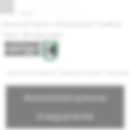
Pannello di gestione dei cookies
|
|
Amministrazione Trasparente
Profilo del committente
ProcediMarche
|
|
Rubrica
URP: la Regione risponde
/
/
Amministrazione Trasparente
Bandi di gara e contratti
Gare Bandite
Amministrazione
trasparente