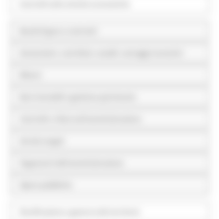
Controlli sulle attività economiche
Bandi di gara e contratti
Sovvenzioni, contributi, sussidi, vantaggi economici
Bilanci
Beni immobili e gestione patrimonio
Controlli e rilievi sull'amministrazione
Servizi erogati
Pagamenti dell'amministrazione
Opere pubbliche
Pianificazione e governo del territorio