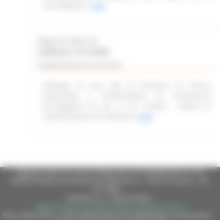
marchigiane”
Leggi
Regione Marche
Scadenza: 31/12/2027
Manifestazione di interesse
Sviluppo di una rete di strutture di ricerca
industriale e trasferimento di conoscenze
tecnologiche ex art. 4 L.R. 2/2022 - Avviso di
manifestazione di interesse
Leggi
Regione Marche Giunta Regionale (CF 80008630420 P.IVA
00481070423) via Gentile da Fabriano, 9 - 60125 Ancona - tel.
071.8061
casella p.e.c. istituzionale :
regione.marche.protocollogiunta@emarche.it
Sito realizzato su CMS DotNetNuke by DotNetNuke Corporation