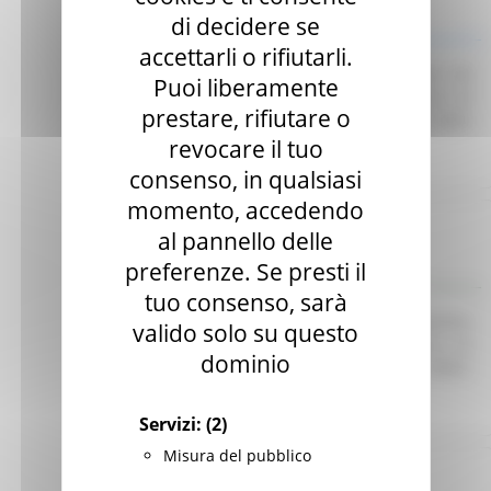
di decidere se
Indagine di mercato
accettarli o rifiutarli.
Avviso finalizzato all’affidamento diretto ex art. 50
Puoi liberamente
comma 1 lett. b) del D. Lgs. 36/23 di servizi di
prestare, rifiutare o
telefonia e connettività dati per le esigenze della
CUR 112 Marche-Umbria.
Leggi
revocare il tuo
consenso, in qualsiasi
momento, accedendo
Regione Marche
al pannello delle
Scadenza: 30/06/2025
preferenze. Se presti il
Manifestazione di interesse
tuo consenso, sarà
Avviso pubblico per l’acquisizione di preventivi
valido solo su questo
finalizzati all’affidamento diretto del servizio di
dominio
Responsabile per la Protezione dei Dati (RDP).
Leggi
Servizi:
(2)
Misura del pubblico
Regione Marche