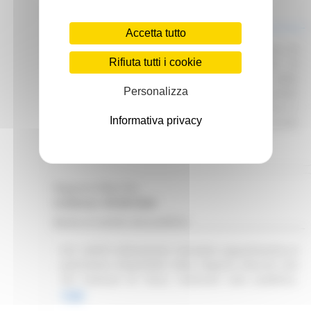
Scadenza: 01/07/2025
Manifestazione di interesse
Accetta tutto
Attuazione DGR 291/2025 – Avvio procedura di
Rifiuta tutti i cookie
Interpello per identificare le Organizzazioni di
Volontariato e le Reti Associative Nazionali delle
Personalizza
Organizzazioni di Volontariato idonee e disponibili
a collaborare con gli Enti del SSR per garantire il
Informativa privacy
servizio di trasporto sanitario e/o prevalentemente
sanitario.
Leggi
Regione Marche
Scadenza: 09/08/2026
Bando di vendita asta pubblica
R.R. 4/2015 Alienazione immobile appartenente al
patrimonio disponibile della Regione Marche sito
nel Comune di Visso. Indizione asta pubblica.
Leggi