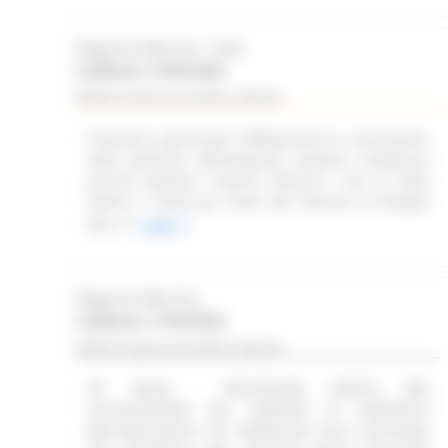
Regione Marche - SUA
Scadenza: 14/09/2026
Bando di gara procedura aperta
Procedura aperta per l'affidamento in concessione
della gestione dell'impianto sportivo complesso
piscina palestra "Caprini Minucci", sito in Viale
Dante n. 52/54 per conto del Comune di Pergola
(PU)
Leggi
Regione Marche
Scadenza: 17/09/2026
Bando di gara procedura aperta
(SF 28/26) - PROCEDURA APERTA PER
LACQUISIZIONE DEL SERVIZIO DI SUPPORTO
METODOLOGICO ED OPERATIVO ALLA GESTIONE