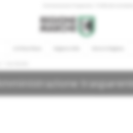
|
Amministrazione Trasparente
Profilo del committen
In Primo Piano
Regione Utile
Entra in Regione
/
i
Gare Bandite
mministrazione trasparen