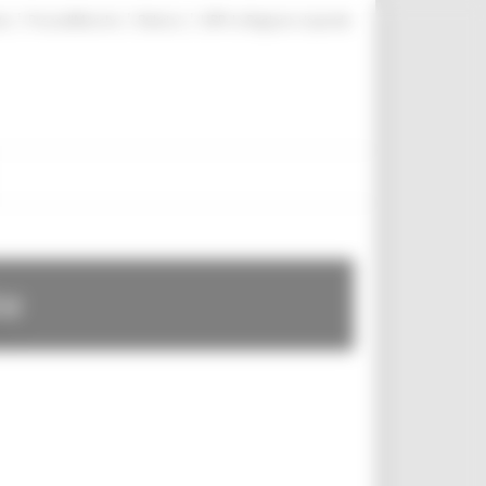
|
|
|
te
ProcediMarche
Rubrica
URP: la Regione risponde
te