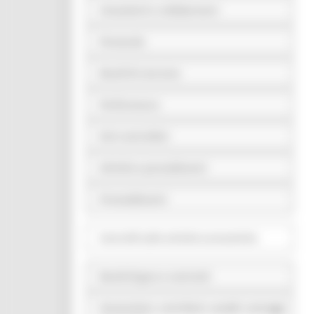
Consulenti e collaboratori
Personale
Bandi di concorso
Performance
Enti controllati
Attività e procedimenti
Provvedimenti
Controlli sulle attività economiche
Bandi di gara e contratti
Sovvenzioni, contributi, sussidi, vantaggi