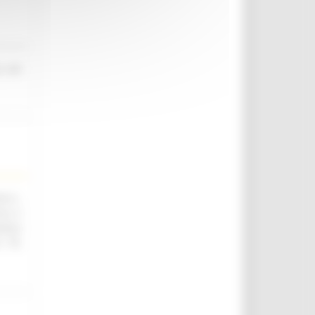
o nel
.ii.,
ica e
utica
. 76,