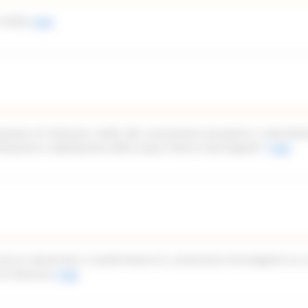
 2026)
Leggi
azione di interesse rivolto alle associazioni piscatorie e naturalist
imitazione e tabellazione delle acque interne marchigiane”
Leggi
icerca industriale e trasferimento di conoscenze tecnologiche ex a
di interesse
Leggi