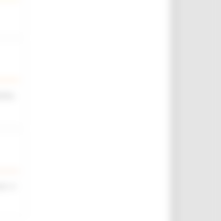
iche,
rt. 4