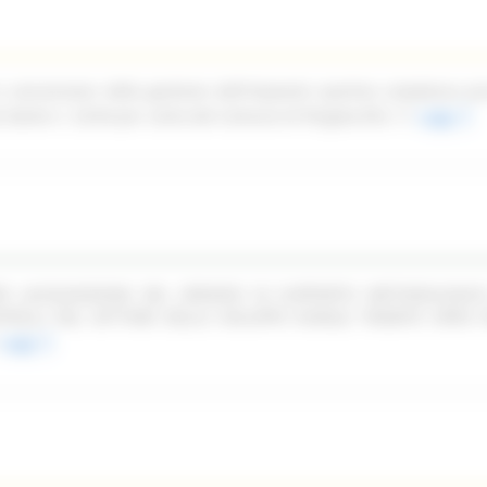
n concessione della gestione dell'impianto sportivo complesso pi
ale Dante n. 52/54 per conto del Comune di Pergola (PU)
Leggi
PER LACQUISIZIONE DEL SERVIZIO DI SUPPORTO METODOLOGIC
TROLLI NEL SETTORE DELLO SVILUPPO RURALE TRAMITE OPEN F
Leggi