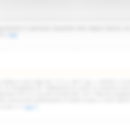
partenente al patrimonio disponibile della Regione Marche sit
ica.
Leggi
ndetta ai sensi degli artt. 77 e ss. del D. Lgs. n. 36/2023 e ss.mm
oni di infungibilità per l'affidamento di servizi di assistenza tecn
pplicativa Life 1st in uso alla Centrale NEA 116117 Marche, propede
ata senza previa pubblicazione di bando di gara, ai sensi dell'art
ss.mm.ii.
Leggi