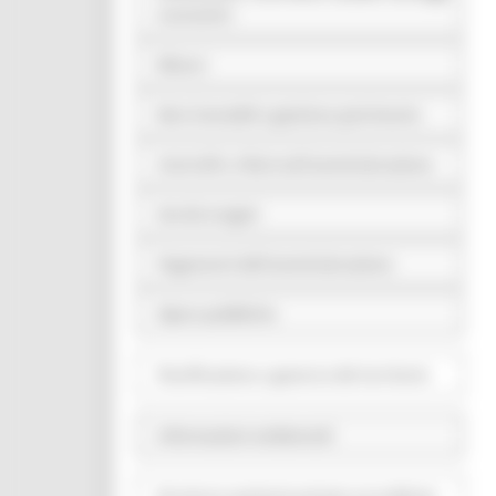
economici
Bilanci
Beni immobili e gestione patrimonio
Controlli e rilievi sull'amministrazione
Servizi erogati
Pagamenti dell'amministrazione
Opere pubbliche
Pianificazione e governo del territorio
Informazioni ambientali