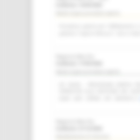
Scadenza: 14/09/2026
Bando di gara procedura aperta
Procedura aperta per l'affidamento i
palestra "Caprini Minucci", sito in Vi
Regione Marche
Scadenza: 17/09/2026
Bando di gara procedura aperta
(SF 28/26) - PROCEDURA APERTA 
OPERATIVO ALLA GESTIONE DEI CON
(SIAR - DAP - OPERA - API - REPORT)
Regione Marche
Scadenza: 31/12/2026
Manifestazione di interesse