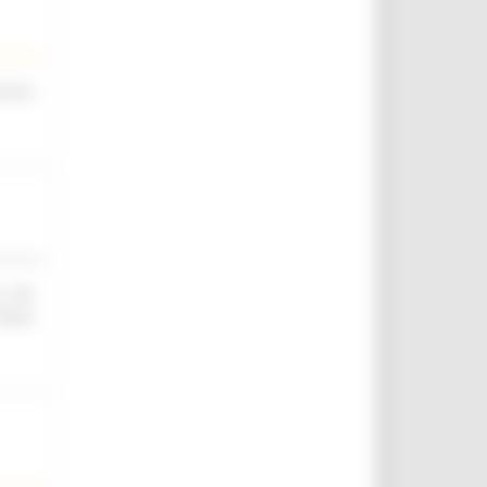
scina
O ED
IELD