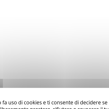
 fa uso di cookies e ti consente di decidere se 
to ex art. 50 comma 1 lett. b) del D. Lgs. 36/23 di servizi di telefo
la CUR 112 Marche-Umbria.
Leggi