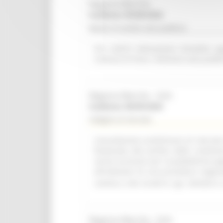
Regione Marche
Scadenza: 09/08/2026
Bando di vendita asta pubblica
R.R. 4/2015 Alienazione immobile ap
Comune di Visso. Indizione asta pubbl
Regione Marche - SUA
Scadenza: 08/09/2026
Indagine di mercato
Consultazione preliminare di mercato i
finalizzata alla verifica delle condizi
servizi accessori per la piattaforma a
all'indizione di una procedura negozi
comma 2, lett. b) del D. Lgs. 36/2023 e 
Regione Marche - SUA