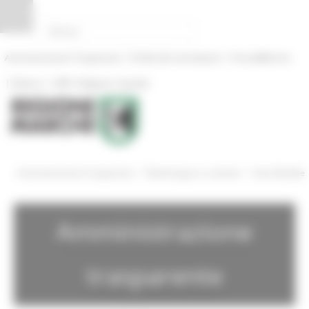
Pannello di gestione dei cookies
|
|
Amministrazione Trasparente
Profilo del committente
ProcediMarche
|
|
Rubrica
URP: la Regione risponde
/
/
Amministrazione Trasparente
Bandi di gara e contratti
Gare Bandite
Amministrazione
trasparente