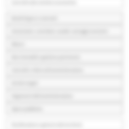
Controlli sulle attività economiche
Bandi di gara e contratti
Sovvenzioni, contributi, sussidi, vantaggi economici
Bilanci
Beni immobili e gestione patrimonio
Controlli e rilievi sull'amministrazione
Servizi erogati
Pagamenti dell'amministrazione
Opere pubbliche
Pianificazione e governo del territorio