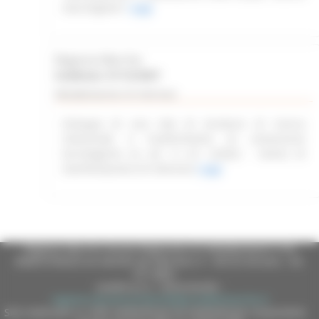
marchigiane”
Leggi
Regione Marche
Scadenza: 31/12/2027
Manifestazione di interesse
Sviluppo di una rete di strutture di ricerca
industriale e trasferimento di conoscenze
tecnologiche ex art. 4 L.R. 2/2022 - Avviso di
manifestazione di interesse
Leggi
Regione Marche Giunta Regionale (CF 80008630420 P.IVA
00481070423) via Gentile da Fabriano, 9 - 60125 Ancona - tel.
071.8061
casella p.e.c. istituzionale :
regione.marche.protocollogiunta@emarche.it
Sito realizzato su CMS DotNetNuke by DotNetNuke Corporation