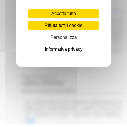
Scadenza: 01/07/2025
Manifestazione di interesse
Accetta tutto
Attuazione DGR 291/2025 – Avvio procedura di
Rifiuta tutti i cookie
Interpello per identificare le Organizzazioni di
Volontariato e le Reti Associative Nazionali delle
Personalizza
Organizzazioni di Volontariato idonee e disponibili
a collaborare con gli Enti del SSR per garantire il
Informativa privacy
servizio di trasporto sanitario e/o prevalentemente
sanitario.
Leggi
Regione Marche
Scadenza: 09/08/2026
Bando di vendita asta pubblica
R.R. 4/2015 Alienazione immobile appartenente al
patrimonio disponibile della Regione Marche sito
nel Comune di Visso. Indizione asta pubblica.
Leggi