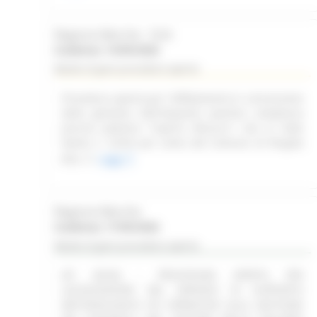
Regione Marche - SUA
Scadenza: 14/09/2026
Bando di gara procedura aperta
Procedura aperta per l'affidamento in concessione
della gestione dell'impianto sportivo complesso
piscina palestra "Caprini Minucci", sito in Viale
Dante n. 52/54 per conto del Comune di Pergola
(PU)
Leggi
Regione Marche
Scadenza: 17/09/2026
Bando di gara procedura aperta
(SF 28/26) - PROCEDURA APERTA PER
LACQUISIZIONE DEL SERVIZIO DI SUPPORTO
METODOLOGICO ED OPERATIVO ALLA GESTIONE