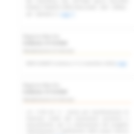
DEI CONTROLLI NEL SETTORE DELLO SVILUPPO
RURALE TRAMITE OPEN FIELD (SIAR - DAP - OPERA -
API - REPORT)
Leggi
Regione Marche
Scadenza: 31/12/2026
Manifestazione di interesse
WEB SUMMIT (Lisbona, 9-12 novembre 2026)
Leggi
Regione Marche
Scadenza: 31/12/2026
Manifestazione di interesse
L.R. 11/03 Art. 6 – Avviso per manifestazione di
interesse rivolto alle associazioni piscatorie e
naturalistiche, per la realizzazione del progetto
“delimitazione e tabellazione delle acque interne