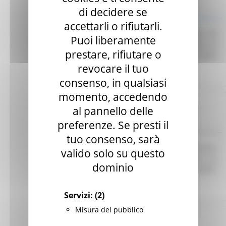
di decidere se
Indagine di mercato
accettarli o rifiutarli.
Avviso finalizzato all’affidamento diretto ex art. 50
Puoi liberamente
comma 1 lett. b) del D. Lgs. 36/23 di servizi di
prestare, rifiutare o
telefonia e connettività dati per le esigenze della
CUR 112 Marche-Umbria.
Leggi
revocare il tuo
consenso, in qualsiasi
momento, accedendo
Regione Marche
al pannello delle
Scadenza: 30/06/2025
preferenze. Se presti il
Manifestazione di interesse
tuo consenso, sarà
Avviso pubblico per l’acquisizione di preventivi
valido solo su questo
finalizzati all’affidamento diretto del servizio di
dominio
Responsabile per la Protezione dei Dati (RDP).
Leggi
Servizi:
(2)
Misura del pubblico
Regione Marche