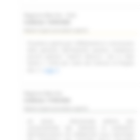
Regione Marche - SUA
Scadenza: 14/09/2026
Bando di gara procedura aperta
Procedura aperta per l'affidamento in concessione
della gestione dell'impianto sportivo complesso
piscina palestra "Caprini Minucci", sito in Viale
Dante n. 52/54 per conto del Comune di Pergola
(PU)
Leggi
Regione Marche
Scadenza: 17/09/2026
Bando di gara procedura aperta
(SF 28/26) - PROCEDURA APERTA PER
LACQUISIZIONE DEL SERVIZIO DI SUPPORTO
METODOLOGICO ED OPERATIVO ALLA GESTIONE