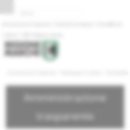
Pannello di gestione dei cookies
|
|
Amministrazione Trasparente
Profilo del committente
ProcediMarche
|
|
Rubrica
URP: la Regione risponde
/
/
Amministrazione Trasparente
Bandi di gara e contratti
Gare Bandite
Amministrazione
trasparente