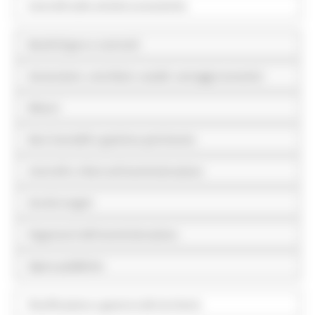
Controlli sulle attività economiche
Bandi di gara e contratti
Sovvenzioni, contributi, sussidi, vantaggi economici
Bilanci
Beni immobili e gestione patrimonio
Controlli e rilievi sull'amministrazione
Servizi erogati
Pagamenti dell'amministrazione
Opere pubbliche
Pianificazione e governo del territorio