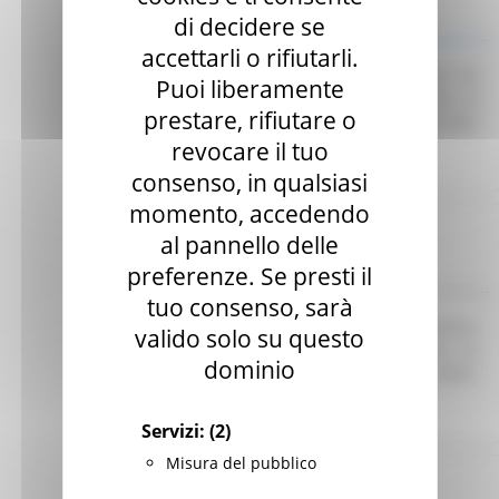
di decidere se
Indagine di mercato
accettarli o rifiutarli.
Avviso finalizzato all’affidamento diretto ex art. 50
Puoi liberamente
comma 1 lett. b) del D. Lgs. 36/23 di servizi di
prestare, rifiutare o
telefonia e connettività dati per le esigenze della
CUR 112 Marche-Umbria.
Leggi
revocare il tuo
consenso, in qualsiasi
momento, accedendo
Regione Marche
al pannello delle
Scadenza: 30/06/2025
preferenze. Se presti il
Manifestazione di interesse
tuo consenso, sarà
Avviso pubblico per l’acquisizione di preventivi
valido solo su questo
finalizzati all’affidamento diretto del servizio di
dominio
Responsabile per la Protezione dei Dati (RDP).
Leggi
Servizi:
(2)
Misura del pubblico
Regione Marche