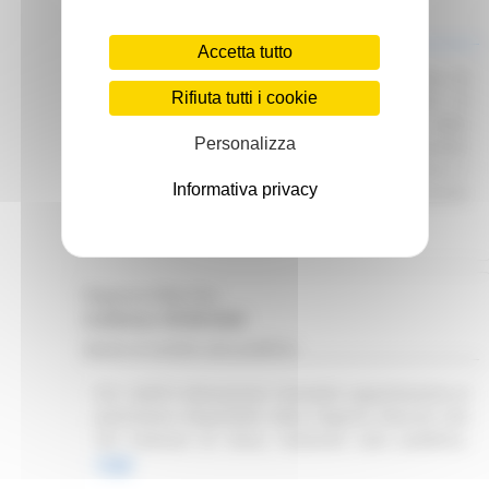
Scadenza: 01/07/2025
Manifestazione di interesse
Accetta tutto
Attuazione DGR 291/2025 – Avvio procedura di
Rifiuta tutti i cookie
Interpello per identificare le Organizzazioni di
Volontariato e le Reti Associative Nazionali delle
Personalizza
Organizzazioni di Volontariato idonee e disponibili
a collaborare con gli Enti del SSR per garantire il
Informativa privacy
servizio di trasporto sanitario e/o prevalentemente
sanitario.
Leggi
Regione Marche
Scadenza: 09/08/2026
Bando di vendita asta pubblica
R.R. 4/2015 Alienazione immobile appartenente al
patrimonio disponibile della Regione Marche sito
nel Comune di Visso. Indizione asta pubblica.
Leggi