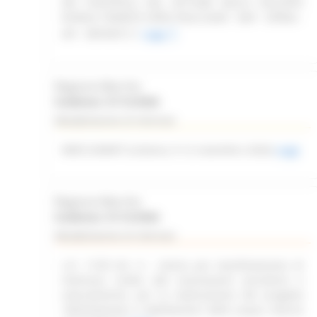
DEI CONTROLLI NEL SETTORE DELLO SVILUPPO
RURALE TRAMITE OPEN FIELD (SIAR - DAP - OPERA -
API - REPORT)
Leggi
Regione Marche
Scadenza: 31/12/2026
Manifestazione di interesse
WEB SUMMIT (Lisbona, 9-12 novembre 2026)
Leggi
Regione Marche
Scadenza: 31/12/2026
Manifestazione di interesse
L.R. 11/03 Art. 6 – Avviso per manifestazione di
interesse rivolto alle associazioni piscatorie e
naturalistiche, per la realizzazione del progetto
“delimitazione e tabellazione delle acque interne