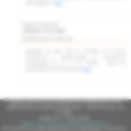
marchigiane”
Leggi
Regione Marche
Scadenza: 31/12/2027
Manifestazione di interesse
Sviluppo di una rete di strutture di ricerca
industriale e trasferimento di conoscenze
tecnologiche ex art. 4 L.R. 2/2022 - Avviso di
manifestazione di interesse
Leggi
Regione Marche Giunta Regionale (CF 80008630420 P.IVA
00481070423) via Gentile da Fabriano, 9 - 60125 Ancona - tel.
071.8061
casella p.e.c. istituzionale :
regione.marche.protocollogiunta@emarche.it
Sito realizzato su CMS DotNetNuke by DotNetNuke Corporation