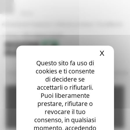
Pannello di gestione dei cookies
|
|
Amministrazione Trasparente
Profilo del committente
ProcediMarche
|
|
Rubrica
URP: la Regione risponde
X
Nascond
Questo sito fa uso di
cookies e ti consente
/
/
Amministrazione Trasparente
Bandi di gara e contratti
Gare Bandite
di decidere se
accettarli o rifiutarli.
Amministrazione
Puoi liberamente
prestare, rifiutare o
revocare il tuo
trasparente
consenso, in qualsiasi
momento, accedendo