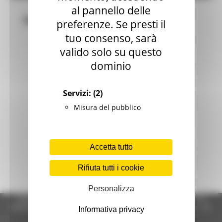
al pannello delle
Bandi
preferenze. Se presti il
tuo consenso, sarà
valido solo su questo
dominio
Servizi:
(2)
Misura del pubblico
Accetta tutto
Rifiuta tutti i cookie
Personalizza
Regione Marche Giunta Regionale (CF 80008630420 P.IVA
00481070423) via Gentile da Fabriano, 9 - 60125 Ancona - tel.
Informativa privacy
071.8061