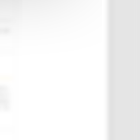
o nel
.ii.,
ica e
utica
. 76,