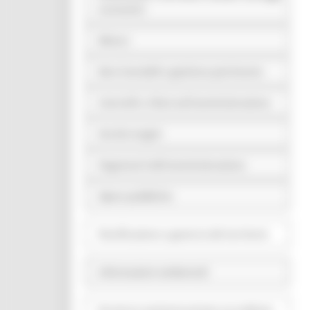
economici
Bilanci
Beni immobili e gestione patrimonio
Controlli e rilievi sull'amministrazione
Servizi erogati
Pagamenti dell'amministrazione
Opere pubbliche
Pianificazione e governo del territorio
Informazioni ambientali