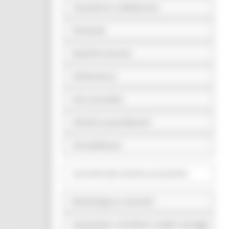
Consulenti e collaboratori
Personale
Bandi di concorso
Performance
Enti controllati
Attività e procedimenti
Provvedimenti
Controlli sulle attività economiche
Bandi di gara e contratti
Sovvenzioni, contributi, sussidi, vantaggi