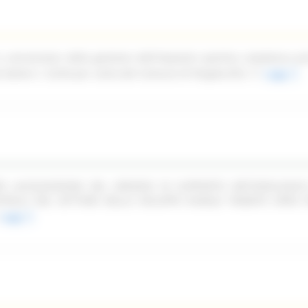
n concessione della gestione dell'impianto sportivo complesso pi
ale Dante n. 52/54 per conto del Comune di Pergola (PU)
Leggi
PER LACQUISIZIONE DEL SERVIZIO DI SUPPORTO METODOLOGIC
TROLLI NEL SETTORE DELLO SVILUPPO RURALE TRAMITE OPEN F
Leggi