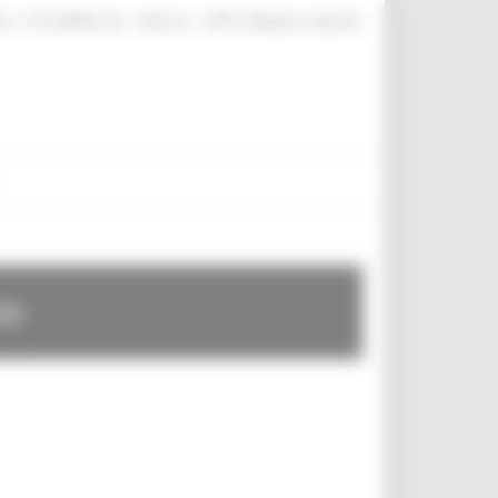
|
|
|
te
ProcediMarche
Rubrica
URP: la Regione risponde
te