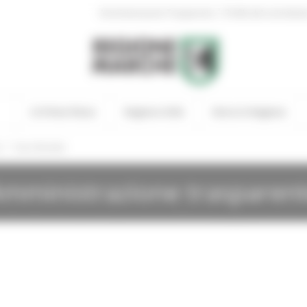
|
Amministrazione Trasparente
Profilo del committen
In Primo Piano
Regione Utile
Entra in Regione
/
i
Gare Bandite
mministrazione trasparen