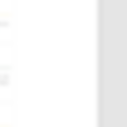
scina
O ED
IELD