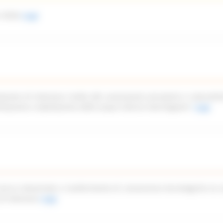
 2026)
Leggi
azione di interesse rivolto alle associazioni piscatorie e naturalist
imitazione e tabellazione delle acque interne marchigiane”
Leggi
icerca industriale e trasferimento di conoscenze tecnologiche ex a
di interesse
Leggi