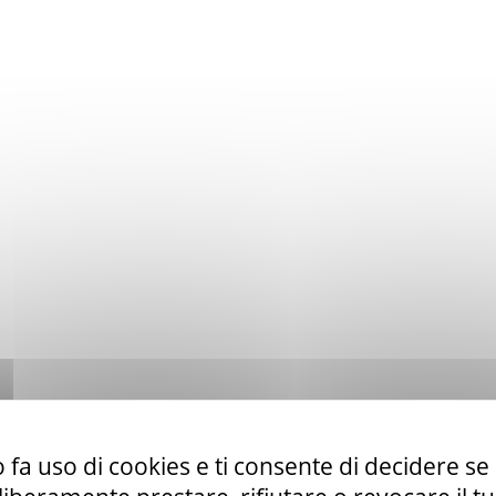
 fa uso di cookies e ti consente di decidere se 
to ex art. 50 comma 1 lett. b) del D. Lgs. 36/23 di servizi di telefo
la CUR 112 Marche-Umbria.
Leggi