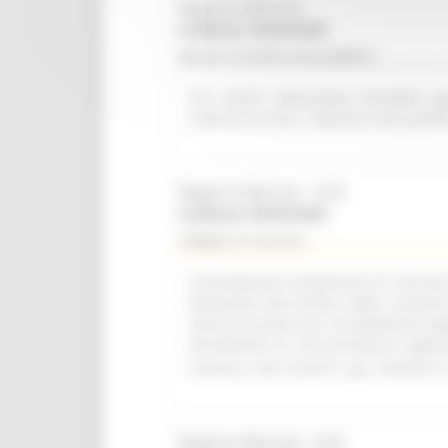
Regione Marche
Scadenza: 09/08/2026
Bando di vendita asta pubblica
R.R. 4/2015 Alienazione immobile ap
Comune di Visso. Indizione asta pubbl
Regione Marche - SUA
Scadenza: 08/09/2026
Indagine di mercato
Consultazione preliminare di mercato i
finalizzata alla verifica delle condizi
servizi accessori per la piattaforma a
all'indizione di una procedura negozi
comma 2, lett. b) del D. Lgs. 36/2023 e 
Regione Marche - SUA