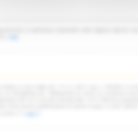
partenente al patrimonio disponibile della Regione Marche sit
ica.
Leggi
ndetta ai sensi degli artt. 77 e ss. del D. Lgs. n. 36/2023 e ss.mm
oni di infungibilità per l'affidamento di servizi di assistenza tecn
pplicativa Life 1st in uso alla Centrale NEA 116117 Marche, propede
ata senza previa pubblicazione di bando di gara, ai sensi dell'art
ss.mm.ii.
Leggi