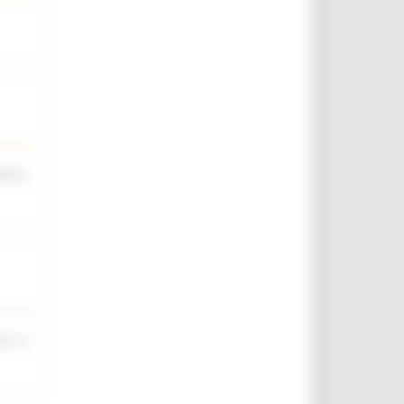
iche,
rt. 4