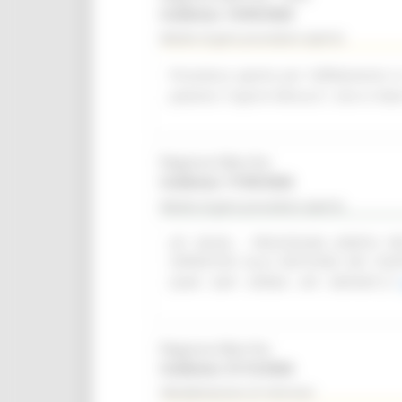
Scadenza: 14/09/2026
Bando di gara procedura aperta
Procedura aperta per l'affidamento i
palestra "Caprini Minucci", sito in Vi
Regione Marche
Scadenza: 17/09/2026
Bando di gara procedura aperta
(SF 28/26) - PROCEDURA APERTA 
OPERATIVO ALLA GESTIONE DEI CON
(SIAR - DAP - OPERA - API - REPORT)
Regione Marche
Scadenza: 31/12/2026
Manifestazione di interesse