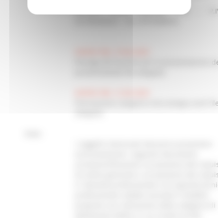
Massimiliano Galeazzi con sede in
Ancona- Corso Garibaldi n.43 -, P.I
02736540424 - CIG: B7F5FB8F45.
AVVISO DEL 19.06.2025
Proroga del termine per la presentazione d
preventivi(vedi file allegato)
AVVISO DEL 12.06.2025
Precisazione categoria merceologia (vedi fil
allegato)
Note:
I soggetti interessati dovranno presentare
esclusivamente i seguenti documenti:
a) Autocertificazione sul possesso dei requis
di ordine generale e sul possesso dei requis
d´idoneità professionale e di capacità tecn
professionale redatto secondo il modello
proposto con indicazione della categoria di
abilitazione MePa, in cui risulta iscritto