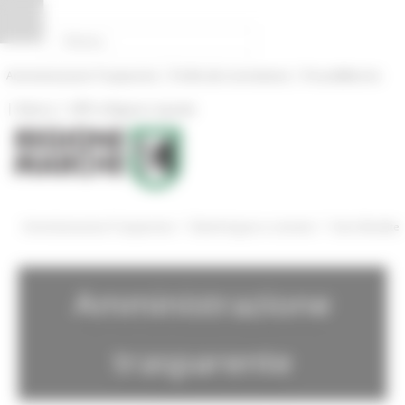
Pannello di gestione dei cookies
|
|
Amministrazione Trasparente
Profilo del committente
ProcediMarche
|
|
Rubrica
URP: la Regione risponde
/
/
Amministrazione Trasparente
Bandi di gara e contratti
Gare Bandite
Amministrazione
trasparente