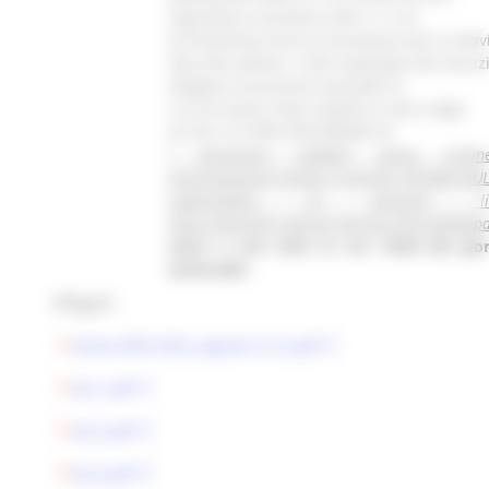
l’operatore economico (All n.1 e 2);
b) Preventivo tecnico-economico per le attiv
descritte dall’art. 3 del Capitolato del Serviz
allegato al presente avviso(All.3)
c) Curriculum vitae redatto ai sensi degli
art.46 e 47 DPR 445/2000(All.4).
I documenti suddetti vanno trasme
esclusivamente tramite il portale GTSUAM MUL
raggiungibile al seguente lin
https://gtmultie.regione.marche.it/PortaleAppa
entro e non oltre le ore 18:00 del gio
20.06.2025.
Allegati:
Avviso RPD 2025_signed (1) (1).pdf
ALL1.pdf
ALL2.pdf
ALL3.pdf