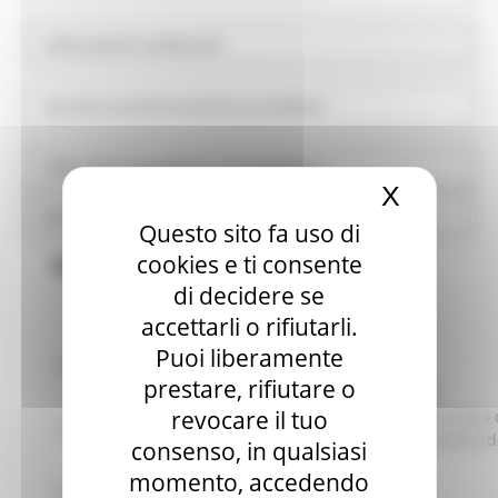
Informazioni ambientali
Strutture sanitarie private accreditate
Interventi straordinari e di emergenza
X
Nascond
Altri contenuti
Questo sito fa uso di
cookies e ti consente
Bandi
di decidere se
accettarli o rifiutarli.
Puoi liberamente
identificativo :
18368
prestare, rifiutare o
Avviso pubblico per l’acquisizione di
revocare il tuo
preventivi finalizzati all’affidamento diretto 
Titolo:
servizio di Responsabile per la Protezione d
consenso, in qualsiasi
Dati (RDP).
momento, accedendo
Procedura:
Manifestazione di interesse