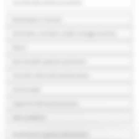
Controlli sulle attività economiche
Bandi di gara e contratti
Sovvenzioni, contributi, sussidi, vantaggi economici
Bilanci
Beni immobili e gestione patrimonio
Controlli e rilievi sull'amministrazione
Servizi erogati
Pagamenti dell'amministrazione
Opere pubbliche
Pianificazione e governo del territorio