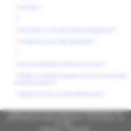
ALL4.pdf
Precisazione 12_06_2025-signed.pdf siglata.pdf
Proroga dei termini (002)_signed.pdf
Decreto AFFIDAMENTO RPD ARS .docx.pdf
Allegato A Capitolato d'appalto servizio di responsabile
protezione dati.pdf
Allegato B Schema contratto RPDdocx.pdf
Regione Marche Giunta Regionale (CF 80008630420 P.IVA
00481070423) via Gentile da Fabriano, 9 - 60125 Ancona - tel.
071.8061
casella p.e.c. istituzionale :