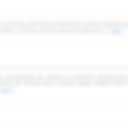
n concessione della gestione dell'impianto sportivo complesso pi
ale Dante n. 52/54 per conto del Comune di Pergola (PU)
Leggi
PER LACQUISIZIONE DEL SERVIZIO DI SUPPORTO METODOLOGIC
TROLLI NEL SETTORE DELLO SVILUPPO RURALE TRAMITE OPEN F
Leggi