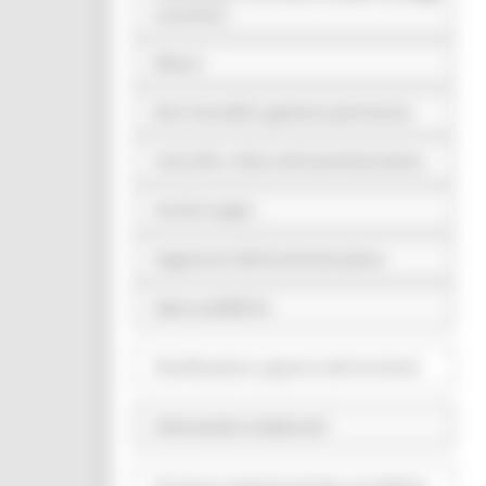
economici
Bilanci
Beni immobili e gestione patrimonio
Controlli e rilievi sull'amministrazione
Servizi erogati
Pagamenti dell'amministrazione
Opere pubbliche
Pianificazione e governo del territorio
Informazioni ambientali