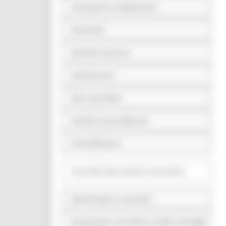
Consulenti e collaboratori
Personale
Bandi di concorso
Performance
Enti controllati
Attività e procedimenti
Provvedimenti
Controlli sulle attività economiche
Bandi di gara e contratti
Sovvenzioni, contributi, sussidi, vantaggi