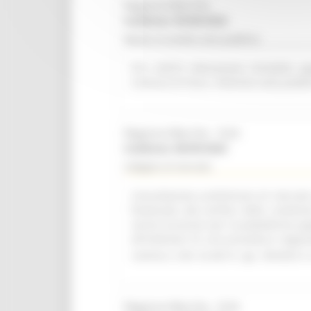
Regione Marche
Scadenza: 09/08/2026
Bando di vendita asta pubblica
R.R. 4/2015 Alienazione immobile ap
Comune di Visso. Indizione asta pubbl
Regione Marche - SUA
Scadenza: 08/09/2026
Indagine di mercato
Consultazione preliminare di mercato i
finalizzata alla verifica delle condizi
servizi accessori per la piattaforma a
all'indizione di una procedura negozi
comma 2, lett. b) del D. Lgs. 36/2023 e 
Regione Marche - SUA