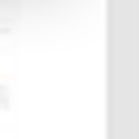
o nel
.ii.,
ica e
utica
. 76,