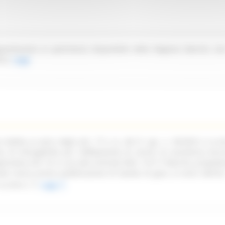
partenente al patrimonio disponibile della Regione Marche sit
ica.
Leggi
ndetta ai sensi degli artt. 77 e ss. del D. Lgs. n. 36/2023 e ss.mm
oni di infungibilità per l'affidamento di servizi di assistenza tecn
pplicativa Life 1st in uso alla Centrale NEA 116117 Marche, propede
ata senza previa pubblicazione di bando di gara, ai sensi dell'art
ss.mm.ii.
Leggi