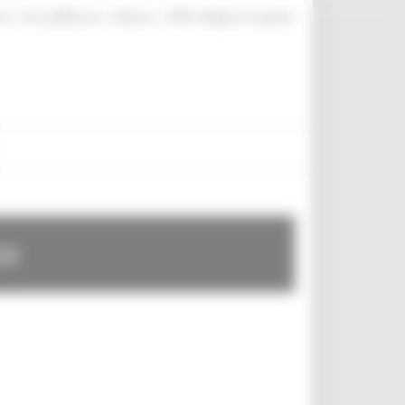
|
|
|
te
ProcediMarche
Rubrica
URP: la Regione risponde
te