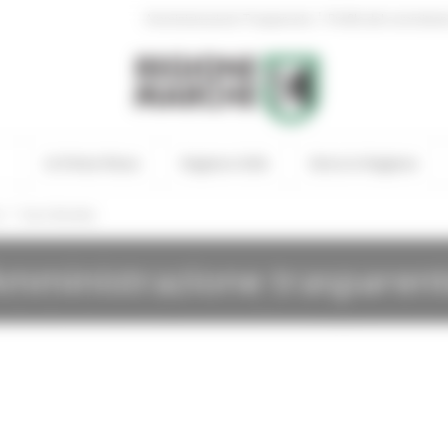
|
Amministrazione Trasparente
Profilo del committen
In Primo Piano
Regione Utile
Entra in Regione
/
i
Gare Bandite
mministrazione trasparen