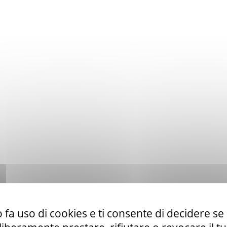
 fa uso di cookies e ti consente di decidere se 
to ex art. 50 comma 1 lett. b) del D. Lgs. 36/23 di servizi di telefo
la CUR 112 Marche-Umbria.
Leggi