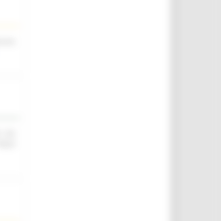
scina
O ED
IELD