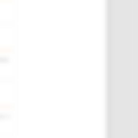
iche,
rt. 4