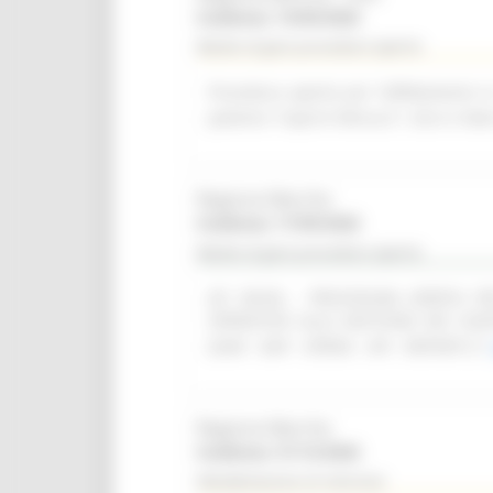
Scadenza: 14/09/2026
Bando di gara procedura aperta
Procedura aperta per l'affidamento i
palestra "Caprini Minucci", sito in Vi
Regione Marche
Scadenza: 17/09/2026
Bando di gara procedura aperta
(SF 28/26) - PROCEDURA APERTA 
OPERATIVO ALLA GESTIONE DEI CON
(SIAR - DAP - OPERA - API - REPORT)
Regione Marche
Scadenza: 31/12/2026
Manifestazione di interesse