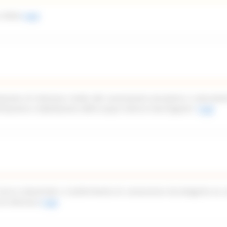
 2026)
Leggi
azione di interesse rivolto alle associazioni piscatorie e naturalist
imitazione e tabellazione delle acque interne marchigiane”
Leggi
icerca industriale e trasferimento di conoscenze tecnologiche ex a
di interesse
Leggi