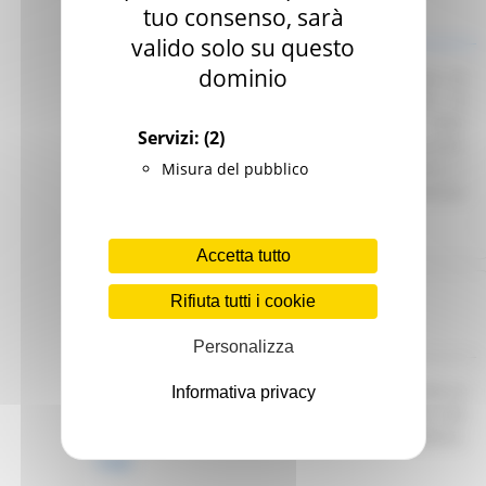
Scadenza: 01/07/2025
tuo consenso, sarà
Manifestazione di interesse
valido solo su questo
dominio
Attuazione DGR 291/2025 – Avvio procedura di
Interpello per identificare le Organizzazioni di
Volontariato e le Reti Associative Nazionali delle
Servizi:
(2)
Organizzazioni di Volontariato idonee e disponibili
Misura del pubblico
a collaborare con gli Enti del SSR per garantire il
servizio di trasporto sanitario e/o prevalentemente
sanitario.
Leggi
Accetta tutto
Regione Marche
Rifiuta tutti i cookie
Scadenza: 09/08/2026
Bando di vendita asta pubblica
Personalizza
R.R. 4/2015 Alienazione immobile appartenente al
Informativa privacy
patrimonio disponibile della Regione Marche sito
nel Comune di Visso. Indizione asta pubblica.
Leggi