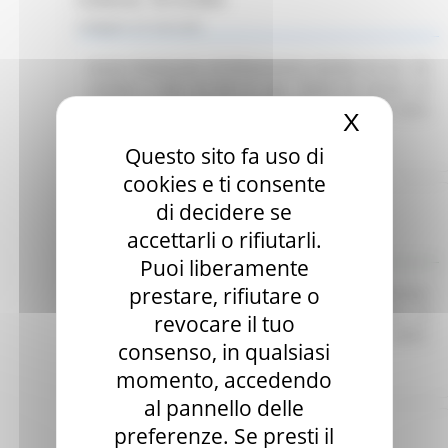
Indagine di mercato
Avviso finalizzato all’affidamento diretto ex art. 50
comma 1 lett. b) del D. Lgs. 36/23 di servizi di
telefonia e connettività dati per le esigenze della
X
Nascond
CUR 112 Marche-Umbria.
Leggi
Questo sito fa uso di
cookies e ti consente
Regione Marche
di decidere se
Scadenza: 30/06/2025
accettarli o rifiutarli.
Manifestazione di interesse
Puoi liberamente
prestare, rifiutare o
Avviso pubblico per l’acquisizione di preventivi
finalizzati all’affidamento diretto del servizio di
revocare il tuo
Responsabile per la Protezione dei Dati (RDP).
consenso, in qualsiasi
Leggi
momento, accedendo
al pannello delle
Regione Marche
preferenze. Se presti il