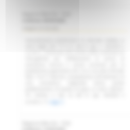
Regione Marche - SUA
Scadenza: 08/09/2026
Indagine di mercato
Consultazione preliminare di mercato indetta ai
sensi degli artt. 77 e ss. del D. Lgs. n. 36/2023 e
ss.mm.ii., finalizzata alla verifica delle condizioni di
infungibilità per l'affidamento di servizi di
assistenza tecnica e servizi accessori per la
piattaforma applicativa Life 1st in uso alla Centrale
NEA 116117 Marche, propedeutica all'indizione di
una procedura negoziata senza previa
pubblicazione di bando di gara, ai sensi dell'art.
76, comma 2, lett. b) del D. Lgs. 36/2023 e
ss.mm.ii.
Leggi
Regione Marche - SUA
Scadenza: 14/09/2026