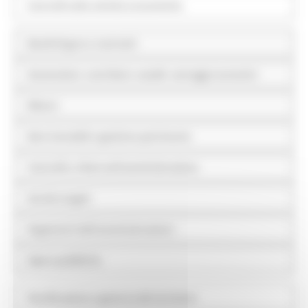
Controlli sulle attività economiche
Bandi di gara e contratti
Sovvenzioni, contributi, sussidi, vantaggi economici
Bilanci
Beni immobili e gestione patrimonio
Controlli e rilievi sull'amministrazione
Servizi erogati
Pagamenti dell'amministrazione
Opere pubbliche
Pianificazione e governo del territorio