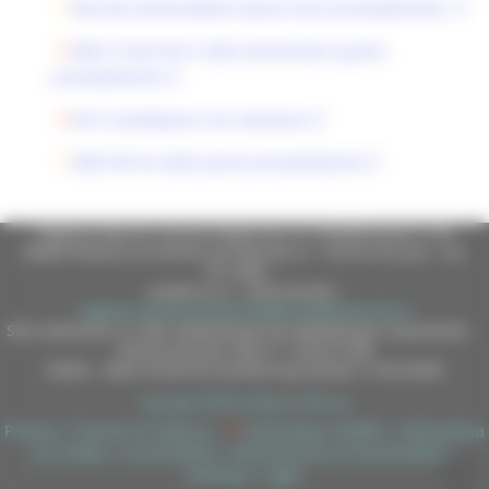
Decreto ammissibilità istanze terzo provvedimento.
DDD 10 del 30-01-2025 ammissione quarto
provvedimento
All A Candidature non ammesse
DDD SVE 42 2026 quinto provvedimento
Regione Marche Giunta Regionale (CF 80008630420 P.IVA
00481070423) via Gentile da Fabriano, 9 - 60125 Ancona - tel.
071.8061
casella p.e.c. istituzionale :
regione.marche.protocollogiunta@emarche.it
Sito realizzato su CMS DotNetNuke by DotNetNuke Corporation
Autorizzazione SIAE n° 1225/I/1298
DUNS - Data Universal Numbering System: 514216030
Copyright 2026 by Regione Marche
Privacy
|
Termini Di Utilizzo
|
Informativa TEAMS
|
Informativa
sui Cookie
|
Accessibilità
|
Dichiarazione di Accessibilità
|
Sitemap
|
Login