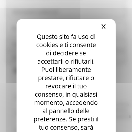
Informazioni ambientali
X
Nascond
Strutture sanitarie private accreditate
Questo sito fa uso di
cookies e ti consente
Interventi straordinari e di emergenza
di decidere se
Altri contenuti
accettarli o rifiutarli.
Puoi liberamente
Bandi
prestare, rifiutare o
revocare il tuo
consenso, in qualsiasi
identificativo :
6905
momento, accedendo
Sviluppo di una rete di strutture di ricerca
al pannello delle
industriale e trasferimento di conoscenze
Titolo:
tecnologiche ex art. 4 L.R. 2/2022 - Avviso di
preferenze. Se presti il
manifestazione di interesse
tuo consenso, sarà
Procedura:
Manifestazione di interesse