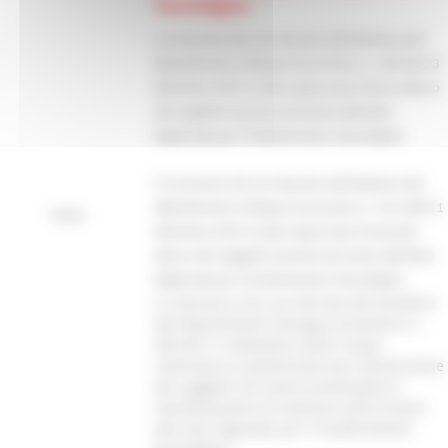
Tecnologico.
Si comunica che con Decreto del Direttore del
Dipartimento Sviluppo Economico n. 348 del 23
dicembre 2025 è stato approvato il terzo elenco
dei soggetti ammessi ed esclusi alla Rete
Regionale per il Trasferimento Tecnologico
Si comunica che con Decreto del Direttore del
Dipartimento Sviluppo Economico n. 331 dell’11
Note:
dicembre 2025 è stato approvato il secondo
elenco dei soggetti ammessi ed esclusi alla Rete
Regionale per il Trasferimento Tecnologico.
Si comunica che con Decreto del Direttore
del Dipartimento Sviluppo Economico n.
200 del 17 settembre 2025 è stata
nominata la commissione per l’ammissione
dei soggetti che hanno presentato la
manifestazione di interesse all’iscrizione
alla rete regionale per il trasferimento