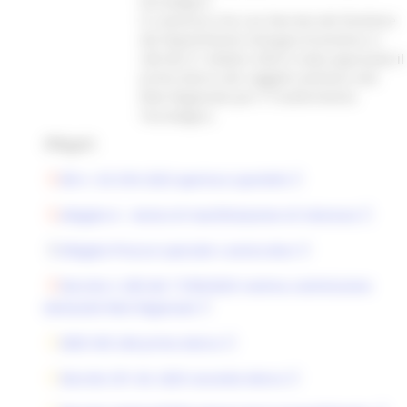
tecnologico.
Si comunica che con Decreto del Direttore
del Dipartimento Sviluppo Economico n.
240 del 21 ottobre 2025 è stata approvata il
primo elenco dei soggetti ammessi alla
Rete Regionale per il Trasferimento
Tecnologico.
Allegati:
DD n. 92 ICIN 2023 apertura sportello
allegato A - Avviso di manifestazione di interesse
Allegato Procura speciale x avviso.docx
Decreto n 200 del 17/09/2025 nomina commissione
domande Rete Regionale
DDD SVE 240 primo elenco
Decreto 331 dic 2025 secondo elenco