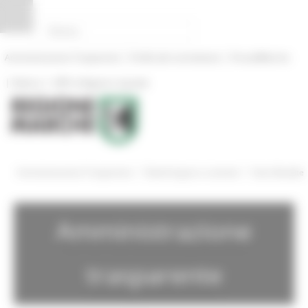
Pannello di gestione dei cookies
|
|
Amministrazione Trasparente
Profilo del committente
ProcediMarche
|
|
Rubrica
URP: la Regione risponde
/
/
Amministrazione Trasparente
Bandi di gara e contratti
Gare Bandite
Amministrazione
trasparente