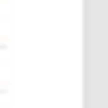
iche,
rt. 4