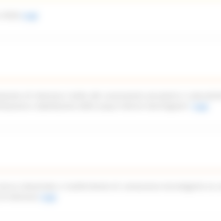
 2026)
Leggi
azione di interesse rivolto alle associazioni piscatorie e naturalist
imitazione e tabellazione delle acque interne marchigiane”
Leggi
icerca industriale e trasferimento di conoscenze tecnologiche ex a
di interesse
Leggi