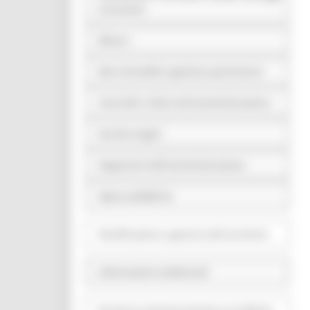
economici
Bilanci
Beni immobili e gestione patrimonio
Controlli e rilievi sull'amministrazione
Servizi erogati
Pagamenti dell'amministrazione
Opere pubbliche
Pianificazione e governo del territorio
Informazioni ambientali