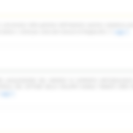
n concessione della gestione dell'impianto sportivo complesso pi
ale Dante n. 52/54 per conto del Comune di Pergola (PU)
Leggi
PER LACQUISIZIONE DEL SERVIZIO DI SUPPORTO METODOLOGIC
TROLLI NEL SETTORE DELLO SVILUPPO RURALE TRAMITE OPEN F
Leggi