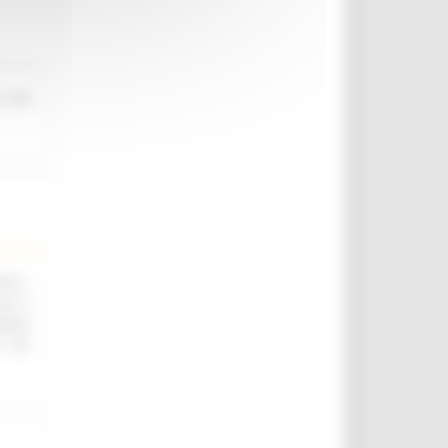
o nel
.ii.,
ica e
utica
. 76,