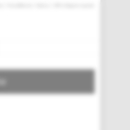
|
|
|
te
ProcediMarche
Rubrica
URP: la Regione risponde
te