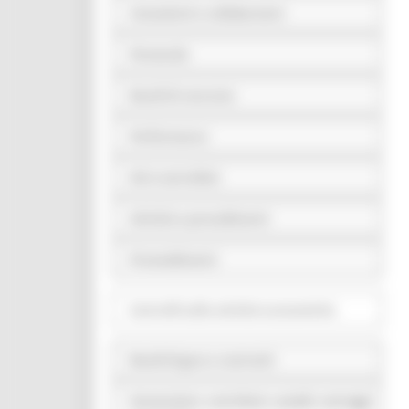
Consulenti e collaboratori
Personale
Bandi di concorso
Performance
Enti controllati
Attività e procedimenti
Provvedimenti
Controlli sulle attività economiche
Bandi di gara e contratti
Sovvenzioni, contributi, sussidi, vantaggi