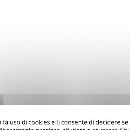
 fa uso di cookies e ti consente di decidere se 
to ex art. 50 comma 1 lett. b) del D. Lgs. 36/23 di servizi di telefo
la CUR 112 Marche-Umbria.
Leggi