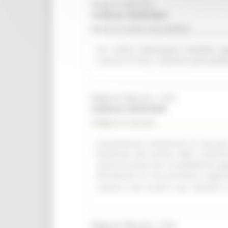
Regione Marche
Scadenza: 09/08/2026
Bando di vendita asta pubblica
R.R. 4/2015 Alienazione immobile ap
Comune di Visso. Indizione asta pubbl
Regione Marche - SUA
Scadenza: 08/09/2026
Indagine di mercato
Consultazione preliminare di mercato i
finalizzata alla verifica delle condizi
servizi accessori per la piattaforma a
all'indizione di una procedura negozi
comma 2, lett. b) del D. Lgs. 36/2023 e 
Regione Marche - SUA