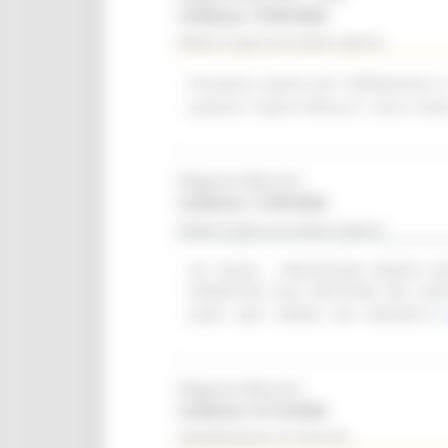
Scadenza: 14/09/2026
Bando di gara procedura aperta
Procedura aperta per l'affidamento i
palestra "Caprini Minucci", sito in Vi
Regione Marche
Scadenza: 17/09/2026
Bando di gara procedura aperta
(SF 28/26) - PROCEDURA APERTA 
OPERATIVO ALLA GESTIONE DEI CON
(SIAR - DAP - OPERA - API - REPORT)
Regione Marche
Scadenza: 31/12/2026
Manifestazione di interesse