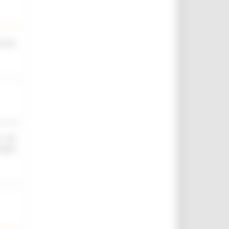
scina
O ED
IELD