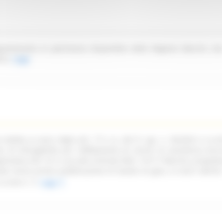
partenente al patrimonio disponibile della Regione Marche sit
ica.
Leggi
ndetta ai sensi degli artt. 77 e ss. del D. Lgs. n. 36/2023 e ss.mm
oni di infungibilità per l'affidamento di servizi di assistenza tecn
pplicativa Life 1st in uso alla Centrale NEA 116117 Marche, propede
ata senza previa pubblicazione di bando di gara, ai sensi dell'art
ss.mm.ii.
Leggi