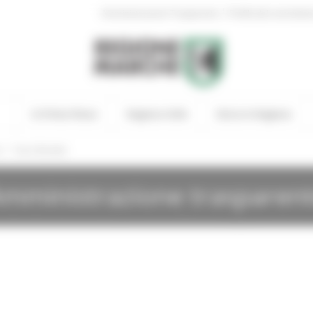
|
Amministrazione Trasparente
Profilo del committen
In Primo Piano
Regione Utile
Entra in Regione
/
i
Gare Bandite
mministrazione trasparen