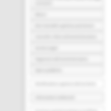
economici
Bilanci
Beni immobili e gestione patrimonio
Controlli e rilievi sull'amministrazione
Servizi erogati
Pagamenti dell'amministrazione
Opere pubbliche
Pianificazione e governo del territorio
Informazioni ambientali