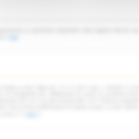
partenente al patrimonio disponibile della Regione Marche sit
ica.
Leggi
ndetta ai sensi degli artt. 77 e ss. del D. Lgs. n. 36/2023 e ss.mm
oni di infungibilità per l'affidamento di servizi di assistenza tecn
pplicativa Life 1st in uso alla Centrale NEA 116117 Marche, propede
ata senza previa pubblicazione di bando di gara, ai sensi dell'art
ss.mm.ii.
Leggi