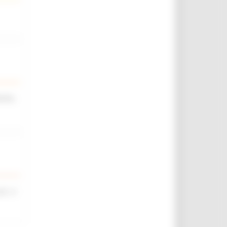
iche,
rt. 4