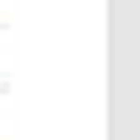
scina
O ED
IELD