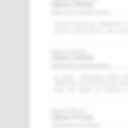
Scadenza: 14/09/2026
Bando di gara procedura aperta
Procedura aperta per l'affidamento i
palestra "Caprini Minucci", sito in Vi
Regione Marche
Scadenza: 17/09/2026
Bando di gara procedura aperta
(SF 28/26) - PROCEDURA APERTA 
OPERATIVO ALLA GESTIONE DEI CON
(SIAR - DAP - OPERA - API - REPORT)
Regione Marche
Scadenza: 31/12/2026
Manifestazione di interesse