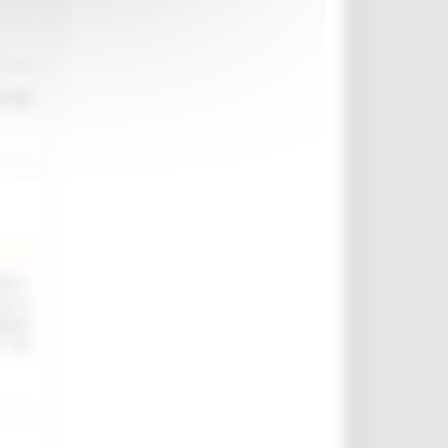
o nel
.ii.,
ica e
utica
. 76,