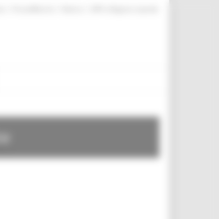
|
|
|
te
ProcediMarche
Rubrica
URP: la Regione risponde
te