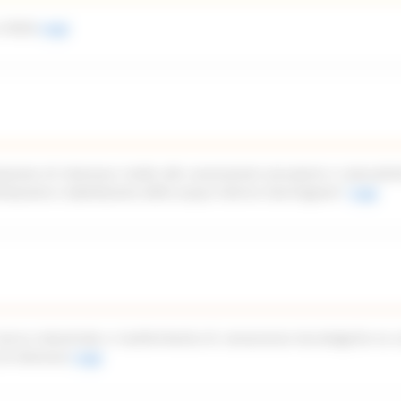
 2026)
Leggi
azione di interesse rivolto alle associazioni piscatorie e naturalist
imitazione e tabellazione delle acque interne marchigiane”
Leggi
icerca industriale e trasferimento di conoscenze tecnologiche ex a
di interesse
Leggi