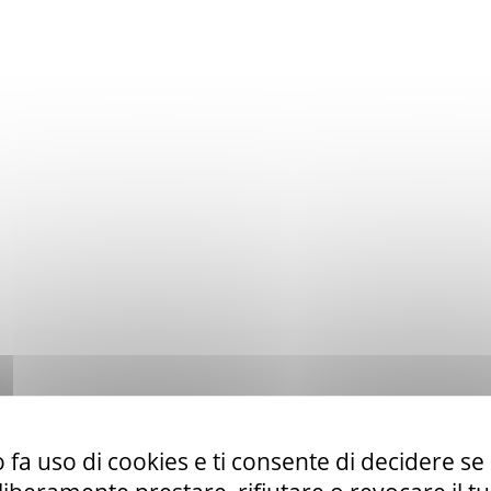
 fa uso di cookies e ti consente di decidere se 
to ex art. 50 comma 1 lett. b) del D. Lgs. 36/23 di servizi di telefo
la CUR 112 Marche-Umbria.
Leggi