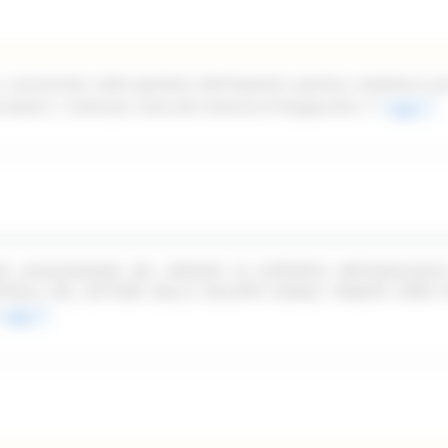
n concessione della gestione dell'impianto sportivo complesso pi
ale Dante n. 52/54 per conto del Comune di Pergola (PU)
Leggi
PER LACQUISIZIONE DEL SERVIZIO DI SUPPORTO METODOLOGIC
TROLLI NEL SETTORE DELLO SVILUPPO RURALE TRAMITE OPEN F
Leggi