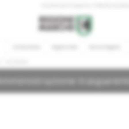
|
Amministrazione Trasparente
Profilo del committen
In Primo Piano
Regione Utile
Entra in Regione
/
i
Gare Bandite
mministrazione trasparen