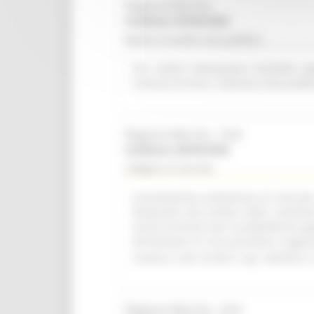
Regione Marche
Scadenza: 09/08/2026
Bando di vendita asta pubblica
R.R. 4/2015 Alienazione immobile ap
Comune di Visso. Indizione asta pubbl
Regione Marche - SUA
Scadenza: 08/09/2026
Indagine di mercato
Consultazione preliminare di mercato i
finalizzata alla verifica delle condizi
servizi accessori per la piattaforma a
all'indizione di una procedura negozi
comma 2, lett. b) del D. Lgs. 36/2023 e 
Regione Marche - SUA