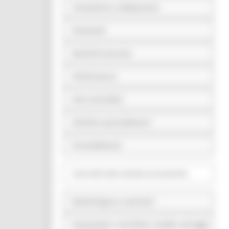
Consulenti e collaboratori
Personale
Bandi di concorso
Performance
Enti controllati
Attività e procedimenti
Provvedimenti
Controlli sulle attività economiche
Bandi di gara e contratti
Sovvenzioni, contributi, sussidi, vantaggi