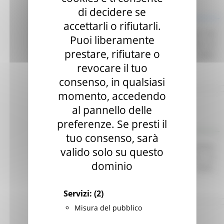
di decidere se
Indagine di mercato
accettarli o rifiutarli.
Avviso finalizzato all’affidamento diretto ex art. 50
Puoi liberamente
comma 1 lett. b) del D. Lgs. 36/23 di servizi di
prestare, rifiutare o
telefonia e connettività dati per le esigenze della
CUR 112 Marche-Umbria.
Leggi
revocare il tuo
consenso, in qualsiasi
momento, accedendo
Regione Marche
al pannello delle
Scadenza: 30/06/2025
preferenze. Se presti il
Manifestazione di interesse
tuo consenso, sarà
Avviso pubblico per l’acquisizione di preventivi
valido solo su questo
finalizzati all’affidamento diretto del servizio di
dominio
Responsabile per la Protezione dei Dati (RDP).
Leggi
Servizi:
(2)
Misura del pubblico
Regione Marche