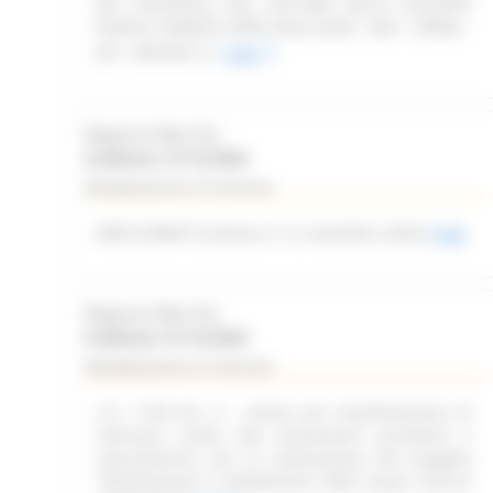
DEI CONTROLLI NEL SETTORE DELLO SVILUPPO
RURALE TRAMITE OPEN FIELD (SIAR - DAP - OPERA -
API - REPORT)
Leggi
Regione Marche
Scadenza: 31/12/2026
Manifestazione di interesse
WEB SUMMIT (Lisbona, 9-12 novembre 2026)
Leggi
Regione Marche
Scadenza: 31/12/2026
Manifestazione di interesse
L.R. 11/03 Art. 6 – Avviso per manifestazione di
interesse rivolto alle associazioni piscatorie e
naturalistiche, per la realizzazione del progetto
“delimitazione e tabellazione delle acque interne