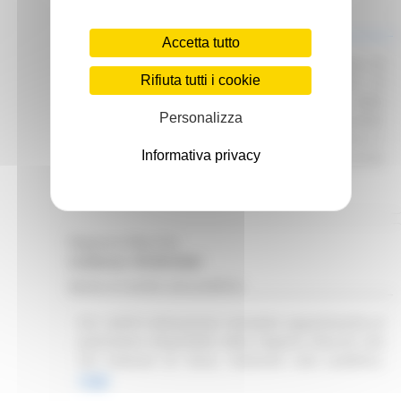
Scadenza: 01/07/2025
Manifestazione di interesse
Accetta tutto
Attuazione DGR 291/2025 – Avvio procedura di
Rifiuta tutti i cookie
Interpello per identificare le Organizzazioni di
Volontariato e le Reti Associative Nazionali delle
Personalizza
Organizzazioni di Volontariato idonee e disponibili
a collaborare con gli Enti del SSR per garantire il
Informativa privacy
servizio di trasporto sanitario e/o prevalentemente
sanitario.
Leggi
Regione Marche
Scadenza: 09/08/2026
Bando di vendita asta pubblica
R.R. 4/2015 Alienazione immobile appartenente al
patrimonio disponibile della Regione Marche sito
nel Comune di Visso. Indizione asta pubblica.
Leggi