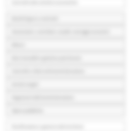
Controlli sulle attività economiche
Bandi di gara e contratti
Sovvenzioni, contributi, sussidi, vantaggi economici
Bilanci
Beni immobili e gestione patrimonio
Controlli e rilievi sull'amministrazione
Servizi erogati
Pagamenti dell'amministrazione
Opere pubbliche
Pianificazione e governo del territorio