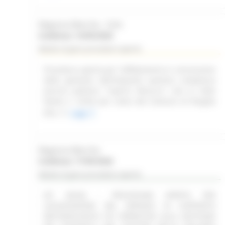
Regione Marche - SUA
Scadenza: 14/09/2026
Bando di gara procedura aperta
Procedura aperta per l'affidamento in concessione
della gestione dell'impianto sportivo complesso
piscina palestra "Caprini Minucci", sito in Viale
Dante n. 52/54 per conto del Comune di Pergola
(PU)
Leggi
Regione Marche
Scadenza: 17/09/2026
Bando di gara procedura aperta
(SF 28/26) - PROCEDURA APERTA PER
LACQUISIZIONE DEL SERVIZIO DI SUPPORTO
METODOLOGICO ED OPERATIVO ALLA GESTIONE