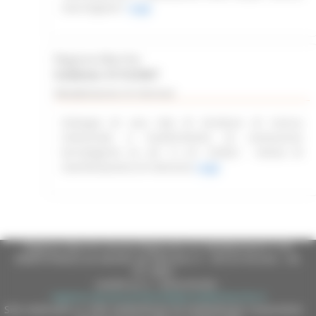
marchigiane”
Leggi
Regione Marche
Scadenza: 31/12/2027
Manifestazione di interesse
Sviluppo di una rete di strutture di ricerca
industriale e trasferimento di conoscenze
tecnologiche ex art. 4 L.R. 2/2022 - Avviso di
manifestazione di interesse
Leggi
Regione Marche Giunta Regionale (CF 80008630420 P.IVA
00481070423) via Gentile da Fabriano, 9 - 60125 Ancona - tel.
071.8061
casella p.e.c. istituzionale :
regione.marche.protocollogiunta@emarche.it
Sito realizzato su CMS DotNetNuke by DotNetNuke Corporation