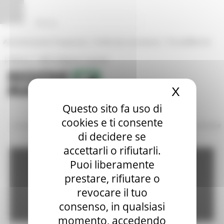
Pannello di gestione dei cookies
|
|
Amministrazione Trasparente
Profilo del committente
ProcediMarche
|
|
Rubrica
URP: la Regione risponde
X
Nascond
Questo sito fa uso di
cookies e ti consente
/
/
Amministrazione Trasparente
Bandi di gara e contratti
Gare Bandite
di decidere se
accettarli o rifiutarli.
Amministrazione
Puoi liberamente
prestare, rifiutare o
revocare il tuo
trasparente
consenso, in qualsiasi
momento, accedendo