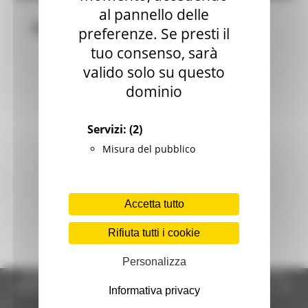
al pannello delle
Bandi
preferenze. Se presti il
tuo consenso, sarà
valido solo su questo
dominio
Servizi:
(2)
Misura del pubblico
Accetta tutto
Rifiuta tutti i cookie
Personalizza
Regione Marche Giunta Regionale (CF 80008630420 P.IVA
00481070423) via Gentile da Fabriano, 9 - 60125 Ancona - tel.
Informativa privacy
071.8061