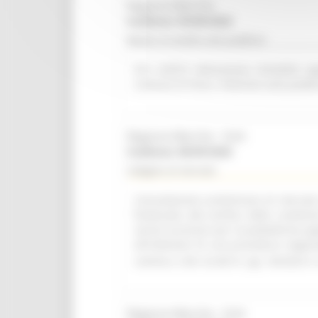
Regione Marche
Scadenza: 09/08/2026
Bando di vendita asta pubblica
R.R. 4/2015 Alienazione immobile ap
Comune di Visso. Indizione asta pubbl
Regione Marche - SUA
Scadenza: 08/09/2026
Indagine di mercato
Consultazione preliminare di mercato i
finalizzata alla verifica delle condizi
servizi accessori per la piattaforma a
all'indizione di una procedura negozi
comma 2, lett. b) del D. Lgs. 36/2023 e 
Regione Marche - SUA