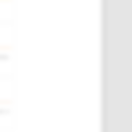
iche,
rt. 4