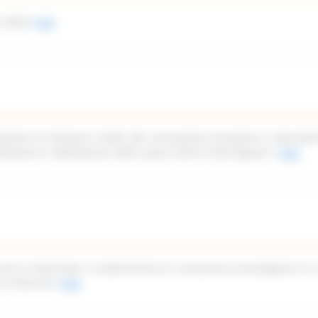
 2026)
Leggi
azione di interesse rivolto alle associazioni piscatorie e naturalist
imitazione e tabellazione delle acque interne marchigiane”
Leggi
icerca industriale e trasferimento di conoscenze tecnologiche ex a
di interesse
Leggi