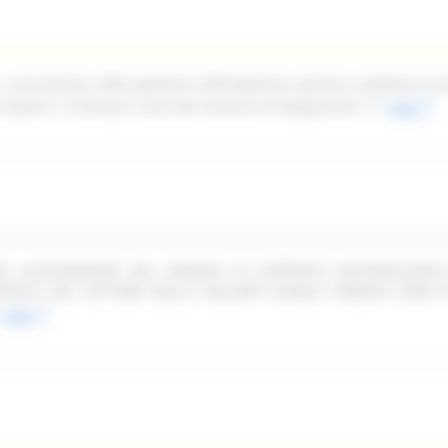
n concessione della gestione dell'impianto sportivo complesso pi
ale Dante n. 52/54 per conto del Comune di Pergola (PU)
Leggi
PER LACQUISIZIONE DEL SERVIZIO DI SUPPORTO METODOLOGIC
TROLLI NEL SETTORE DELLO SVILUPPO RURALE TRAMITE OPEN F
Leggi