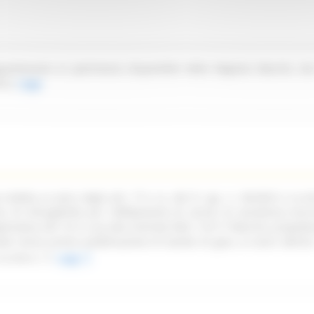
partenente al patrimonio disponibile della Regione Marche sit
ica.
Leggi
ndetta ai sensi degli artt. 77 e ss. del D. Lgs. n. 36/2023 e ss.mm
oni di infungibilità per l'affidamento di servizi di assistenza tecn
pplicativa Life 1st in uso alla Centrale NEA 116117 Marche, propede
ata senza previa pubblicazione di bando di gara, ai sensi dell'art
ss.mm.ii.
Leggi