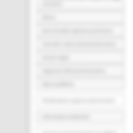
economici
Bilanci
Beni immobili e gestione patrimonio
Controlli e rilievi sull'amministrazione
Servizi erogati
Pagamenti dell'amministrazione
Opere pubbliche
Pianificazione e governo del territorio
Informazioni ambientali