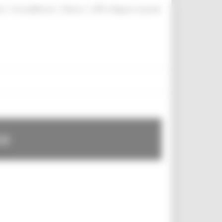
|
|
|
te
ProcediMarche
Rubrica
URP: la Regione risponde
te