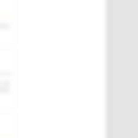
scina
O ED
IELD