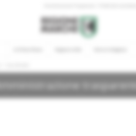
|
Amministrazione Trasparente
Profilo del committen
In Primo Piano
Regione Utile
Entra in Regione
/
i
Gare Bandite
mministrazione trasparen