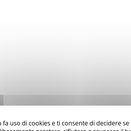
 fa uso di cookies e ti consente di decidere se 
to ex art. 50 comma 1 lett. b) del D. Lgs. 36/23 di servizi di telefo
la CUR 112 Marche-Umbria.
Leggi