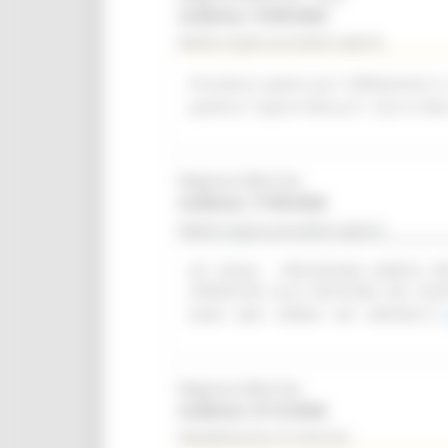
Scadenza: 14/09/2026
Bando di gara procedura aperta
Procedura aperta per l'affidamento i
palestra "Caprini Minucci", sito in Vi
Regione Marche
Scadenza: 17/09/2026
Bando di gara procedura aperta
(SF 28/26) - PROCEDURA APERTA 
OPERATIVO ALLA GESTIONE DEI CON
(SIAR - DAP - OPERA - API - REPORT)
Regione Marche
Scadenza: 31/12/2026
Manifestazione di interesse