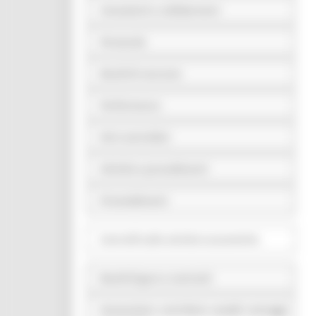
Consulenti e collaboratori
Personale
Bandi di concorso
Performance
Enti controllati
Attività e procedimenti
Provvedimenti
Controlli sulle attività economiche
Bandi di gara e contratti
Sovvenzioni, contributi, sussidi, vantaggi