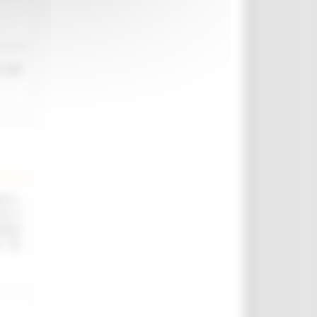
o nel
.ii.,
ica e
utica
. 76,