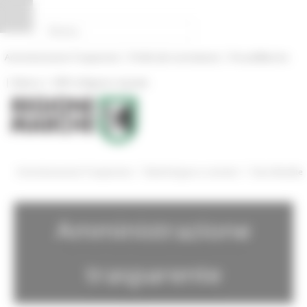
Pannello di gestione dei cookies
|
|
Amministrazione Trasparente
Profilo del committente
ProcediMarche
|
|
Rubrica
URP: la Regione risponde
/
/
Amministrazione Trasparente
Bandi di gara e contratti
Gare Bandite
Amministrazione
trasparente