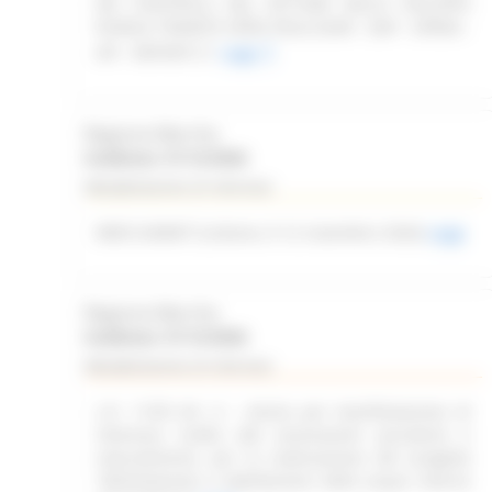
DEI CONTROLLI NEL SETTORE DELLO SVILUPPO
RURALE TRAMITE OPEN FIELD (SIAR - DAP - OPERA -
API - REPORT)
Leggi
Regione Marche
Scadenza: 31/12/2026
Manifestazione di interesse
WEB SUMMIT (Lisbona, 9-12 novembre 2026)
Leggi
Regione Marche
Scadenza: 31/12/2026
Manifestazione di interesse
L.R. 11/03 Art. 6 – Avviso per manifestazione di
interesse rivolto alle associazioni piscatorie e
naturalistiche, per la realizzazione del progetto
“delimitazione e tabellazione delle acque interne