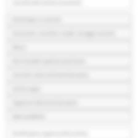
Controlli sulle attività economiche
Bandi di gara e contratti
Sovvenzioni, contributi, sussidi, vantaggi economici
Bilanci
Beni immobili e gestione patrimonio
Controlli e rilievi sull'amministrazione
Servizi erogati
Pagamenti dell'amministrazione
Opere pubbliche
Pianificazione e governo del territorio