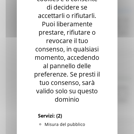
di decidere se
Indagine di mercato
accettarli o rifiutarli.
Avviso finalizzato all’affidamento diretto ex art. 50
Puoi liberamente
comma 1 lett. b) del D. Lgs. 36/23 di servizi di
prestare, rifiutare o
telefonia e connettività dati per le esigenze della
CUR 112 Marche-Umbria.
Leggi
revocare il tuo
consenso, in qualsiasi
momento, accedendo
Regione Marche
al pannello delle
Scadenza: 30/06/2025
preferenze. Se presti il
Manifestazione di interesse
tuo consenso, sarà
Avviso pubblico per l’acquisizione di preventivi
valido solo su questo
finalizzati all’affidamento diretto del servizio di
dominio
Responsabile per la Protezione dei Dati (RDP).
Leggi
Servizi:
(2)
Misura del pubblico
Regione Marche