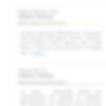
Regione Marche - SUA
Scadenza: 14/09/2026
Bando di gara procedura aperta
Procedura aperta per l'affidamento in concessione
della gestione dell'impianto sportivo complesso
piscina palestra "Caprini Minucci", sito in Viale
Dante n. 52/54 per conto del Comune di Pergola
(PU)
Leggi
Regione Marche
Scadenza: 17/09/2026
Bando di gara procedura aperta
(SF 28/26) - PROCEDURA APERTA PER
LACQUISIZIONE DEL SERVIZIO DI SUPPORTO
METODOLOGICO ED OPERATIVO ALLA GESTIONE