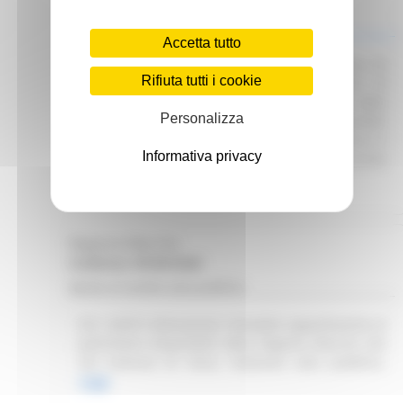
Scadenza: 01/07/2025
Manifestazione di interesse
Accetta tutto
Attuazione DGR 291/2025 – Avvio procedura di
Rifiuta tutti i cookie
Interpello per identificare le Organizzazioni di
Volontariato e le Reti Associative Nazionali delle
Personalizza
Organizzazioni di Volontariato idonee e disponibili
a collaborare con gli Enti del SSR per garantire il
Informativa privacy
servizio di trasporto sanitario e/o prevalentemente
sanitario.
Leggi
Regione Marche
Scadenza: 09/08/2026
Bando di vendita asta pubblica
R.R. 4/2015 Alienazione immobile appartenente al
patrimonio disponibile della Regione Marche sito
nel Comune di Visso. Indizione asta pubblica.
Leggi