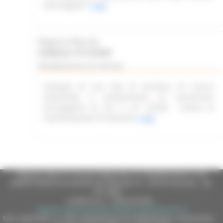
marchigiane”
Leggi
Regione Marche
Scadenza: 31/12/2027
Manifestazione di interesse
Sviluppo di una rete di strutture di ricerca
industriale e trasferimento di conoscenze
tecnologiche ex art. 4 L.R. 2/2022 - Avviso di
manifestazione di interesse
Leggi
Regione Marche Giunta Regionale (CF 80008630420 P.IVA
00481070423) via Gentile da Fabriano, 9 - 60125 Ancona - tel.
071.8061
casella p.e.c. istituzionale :
regione.marche.protocollogiunta@emarche.it
Sito realizzato su CMS DotNetNuke by DotNetNuke Corporation