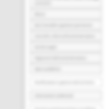
economici
Bilanci
Beni immobili e gestione patrimonio
Controlli e rilievi sull'amministrazione
Servizi erogati
Pagamenti dell'amministrazione
Opere pubbliche
Pianificazione e governo del territorio
Informazioni ambientali