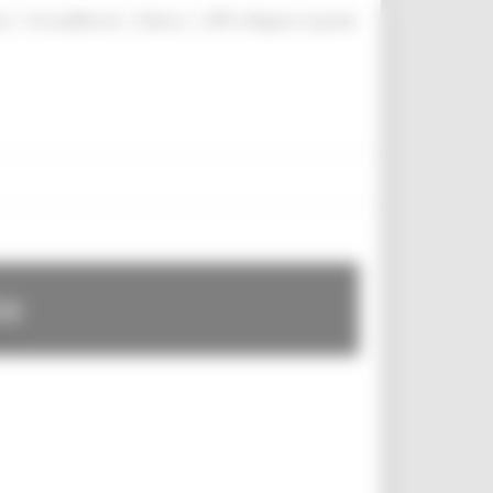
|
|
|
te
ProcediMarche
Rubrica
URP: la Regione risponde
te