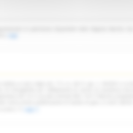
partenente al patrimonio disponibile della Regione Marche sit
ica.
Leggi
ndetta ai sensi degli artt. 77 e ss. del D. Lgs. n. 36/2023 e ss.mm
oni di infungibilità per l'affidamento di servizi di assistenza tecn
pplicativa Life 1st in uso alla Centrale NEA 116117 Marche, propede
ata senza previa pubblicazione di bando di gara, ai sensi dell'art
ss.mm.ii.
Leggi