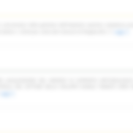
n concessione della gestione dell'impianto sportivo complesso pi
ale Dante n. 52/54 per conto del Comune di Pergola (PU)
Leggi
PER LACQUISIZIONE DEL SERVIZIO DI SUPPORTO METODOLOGIC
TROLLI NEL SETTORE DELLO SVILUPPO RURALE TRAMITE OPEN F
Leggi