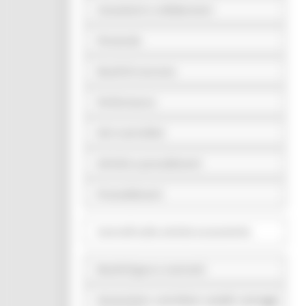
Consulenti e collaboratori
Personale
Bandi di concorso
Performance
Enti controllati
Attività e procedimenti
Provvedimenti
Controlli sulle attività economiche
Bandi di gara e contratti
Sovvenzioni, contributi, sussidi, vantaggi