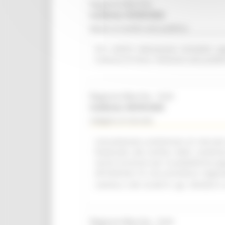
Regione Marche
Scadenza: 09/08/2026
Bando di vendita asta pubblica
R.R. 4/2015 Alienazione immobile ap
Comune di Visso. Indizione asta pubbl
Regione Marche - SUA
Scadenza: 08/09/2026
Indagine di mercato
Consultazione preliminare di mercato i
finalizzata alla verifica delle condizi
servizi accessori per la piattaforma a
all'indizione di una procedura negozi
comma 2, lett. b) del D. Lgs. 36/2023 e 
Regione Marche - SUA