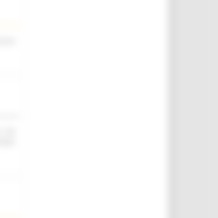
scina
O ED
IELD