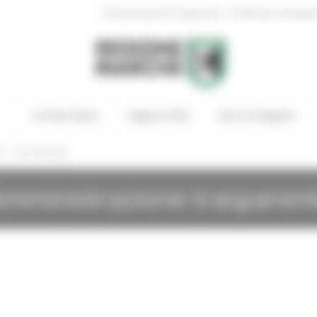
|
Amministrazione Trasparente
Profilo del committen
In Primo Piano
Regione Utile
Entra in Regione
/
i
Gare Bandite
mministrazione trasparen