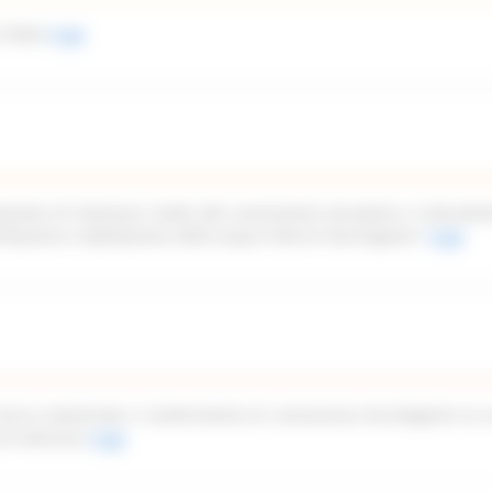
 2026)
Leggi
azione di interesse rivolto alle associazioni piscatorie e naturalist
imitazione e tabellazione delle acque interne marchigiane”
Leggi
icerca industriale e trasferimento di conoscenze tecnologiche ex a
di interesse
Leggi