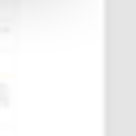
o nel
.ii.,
ica e
utica
. 76,