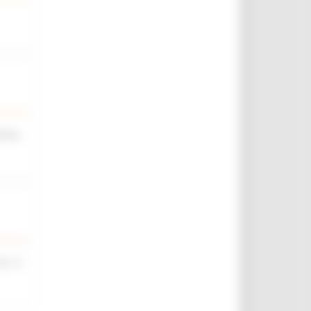
iche,
rt. 4