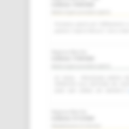
Scadenza: 14/09/2026
Bando di gara procedura aperta
Procedura aperta per l'affidamento i
palestra "Caprini Minucci", sito in Vi
Regione Marche
Scadenza: 17/09/2026
Bando di gara procedura aperta
(SF 28/26) - PROCEDURA APERTA 
OPERATIVO ALLA GESTIONE DEI CON
(SIAR - DAP - OPERA - API - REPORT)
Regione Marche
Scadenza: 31/12/2026
Manifestazione di interesse