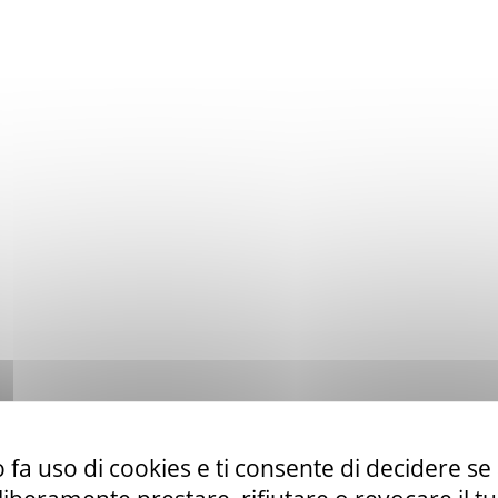
 fa uso di cookies e ti consente di decidere se 
to ex art. 50 comma 1 lett. b) del D. Lgs. 36/23 di servizi di telefo
la CUR 112 Marche-Umbria.
Leggi