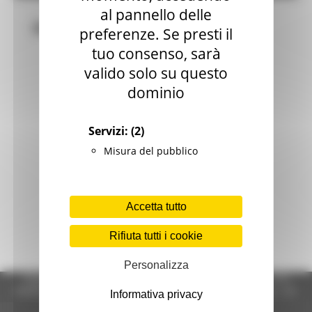
al pannello delle
Bandi
preferenze. Se presti il
tuo consenso, sarà
valido solo su questo
dominio
Servizi:
(2)
Misura del pubblico
Accetta tutto
Rifiuta tutti i cookie
Personalizza
Regione Marche Giunta Regionale (CF 80008630420 P.IVA
00481070423) via Gentile da Fabriano, 9 - 60125 Ancona - tel.
Informativa privacy
071.8061