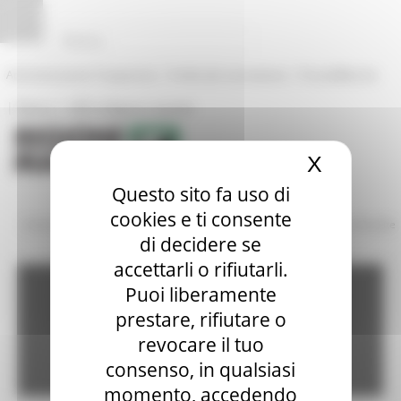
Pannello di gestione dei cookies
|
|
Amministrazione Trasparente
Profilo del committente
ProcediMarche
|
|
Rubrica
URP: la Regione risponde
X
Nascond
Questo sito fa uso di
cookies e ti consente
/
/
Amministrazione Trasparente
Bandi di gara e contratti
Gare Bandite
di decidere se
accettarli o rifiutarli.
Amministrazione
Puoi liberamente
prestare, rifiutare o
revocare il tuo
trasparente
consenso, in qualsiasi
momento, accedendo