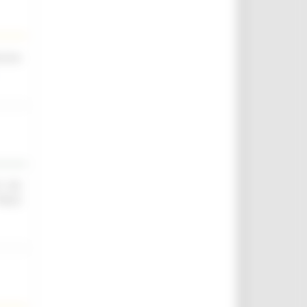
scina
O ED
IELD