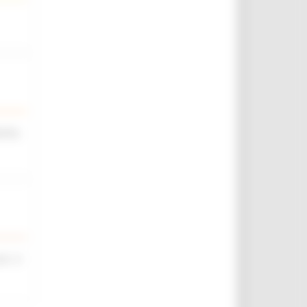
iche,
rt. 4