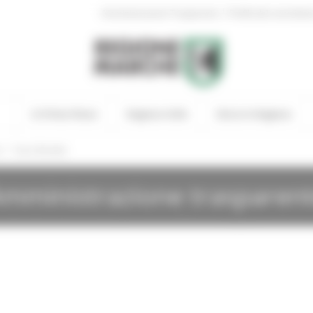
|
Amministrazione Trasparente
Profilo del committen
In Primo Piano
Regione Utile
Entra in Regione
/
i
Gare Bandite
mministrazione trasparen