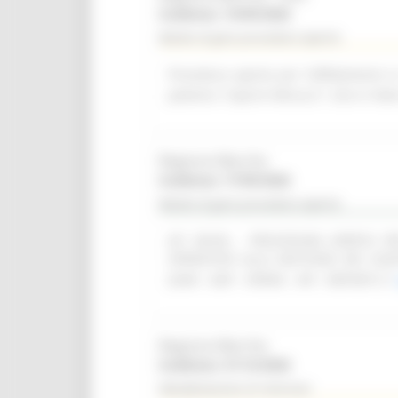
Scadenza: 14/09/2026
Bando di gara procedura aperta
Procedura aperta per l'affidamento i
palestra "Caprini Minucci", sito in Vi
Regione Marche
Scadenza: 17/09/2026
Bando di gara procedura aperta
(SF 28/26) - PROCEDURA APERTA 
OPERATIVO ALLA GESTIONE DEI CON
(SIAR - DAP - OPERA - API - REPORT)
Regione Marche
Scadenza: 31/12/2026
Manifestazione di interesse