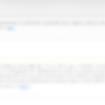
partenente al patrimonio disponibile della Regione Marche sit
ica.
Leggi
ndetta ai sensi degli artt. 77 e ss. del D. Lgs. n. 36/2023 e ss.mm
oni di infungibilità per l'affidamento di servizi di assistenza tecn
pplicativa Life 1st in uso alla Centrale NEA 116117 Marche, propede
ata senza previa pubblicazione di bando di gara, ai sensi dell'art
ss.mm.ii.
Leggi