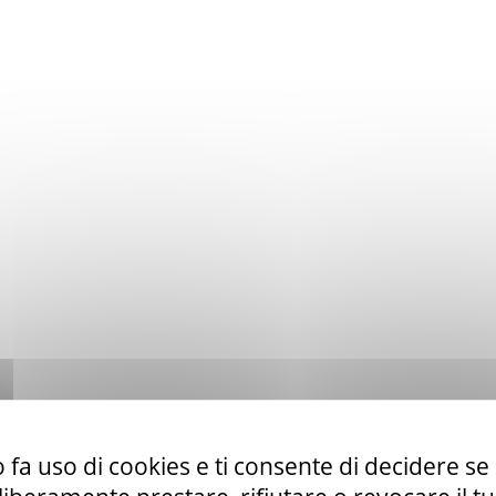
 fa uso di cookies e ti consente di decidere se 
to ex art. 50 comma 1 lett. b) del D. Lgs. 36/23 di servizi di telefo
la CUR 112 Marche-Umbria.
Leggi