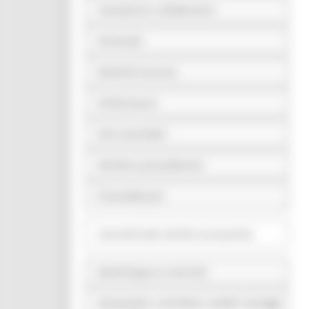
Consulenti e collaboratori
Personale
Bandi di concorso
Performance
Enti controllati
Attività e procedimenti
Provvedimenti
Controlli sulle attività economiche
Bandi di gara e contratti
Sovvenzioni, contributi, sussidi, vantaggi