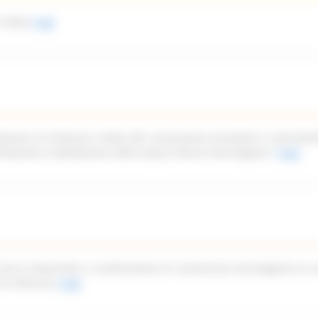
 2026)
Leggi
azione di interesse rivolto alle associazioni piscatorie e naturalist
imitazione e tabellazione delle acque interne marchigiane”
Leggi
icerca industriale e trasferimento di conoscenze tecnologiche ex a
di interesse
Leggi