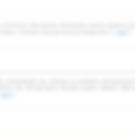
n concessione della gestione dell'impianto sportivo complesso pi
ale Dante n. 52/54 per conto del Comune di Pergola (PU)
Leggi
PER LACQUISIZIONE DEL SERVIZIO DI SUPPORTO METODOLOGIC
TROLLI NEL SETTORE DELLO SVILUPPO RURALE TRAMITE OPEN F
Leggi