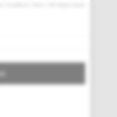
|
|
|
te
ProcediMarche
Rubrica
URP: la Regione risponde
te