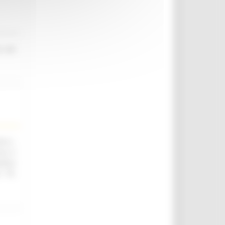
o nel
.ii.,
ica e
utica
. 76,