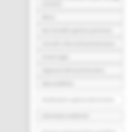
economici
Bilanci
Beni immobili e gestione patrimonio
Controlli e rilievi sull'amministrazione
Servizi erogati
Pagamenti dell'amministrazione
Opere pubbliche
Pianificazione e governo del territorio
Informazioni ambientali