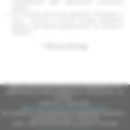
congiuntamente dalle organizzazioni professionali
agricole;
un funzionario del Servizio Agricoltura, Forestazione e
Pesca - Posizione di Funzione “Sviluppo dell’impresa
agricola e del Sistema Agroalimentare” con funzioni di
segretario.
I Focus Group
Regione Marche Giunta Regionale (CF 80008630420 P.IVA
00481070423) via Gentile da Fabriano, 9 - 60125 Ancona - tel.
071.8061
casella p.e.c. istituzionale :
regione.marche.protocollogiunta@emarche.it
Sito realizzato su CMS DotNetNuke by DotNetNuke Corporation
Autorizzazione SIAE n° 1225/I/1298
DUNS - Data Universal Numbering System: 514216030