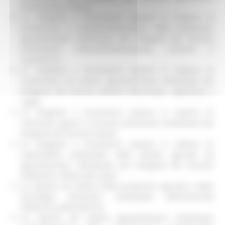
Forestazione e Pesca;
un dirigente o funzionario esperto in materia di
promozione e commercializzazione delle produzioni
agroalimentari individuato dal Dirigente del Servizio
Promozione, Internazionalizzazione, Turismo e
Commercio;
un dirigente o funzionario esperto in materia di
contenzioso nel settore agroalimentare individuato dal
Dirigente del Servizio Attività Istituzionali, Legislative e
Legali;
un dirigente o funzionario esperto in materia di
nutrizione, igiene e sicurezza alimentare individuato dal
Dirigente del Servizio Salute;
un dirigente o funzionario esperto in materia di
sostenibilità ambientale delle attività agricole ed
agroindustriali individuato dal Dirigente del Servizio
Ambiente e Difesa del Suolo;
un esperto nel settore delle produzioni agricole e delle
tecnologie alimentari individuato dall’Università
Politecnica delle Marche;
un esperto nel settore agroalimentare individuato