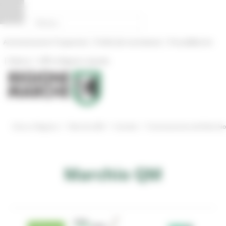
Pannello di gestione dei cookies
|
|
Amministrazione Trasparente
Profilo del committente
ProcediMarche
|
|
Rubrica
URP: la Regione risponde
/
/
/
Entra in Regione
Marchio QM
Aziende
Funzionamento del Marchi
Marchio QM