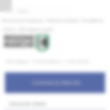
Pannello di gestione dei cookies
|
|
Amministrazione Trasparente
Profilo del committente
ProcediMarche
|
|
Rubrica
URP: la Regione risponde
/
/
Entra in Regione
Commercio Marche
Le fiere del mese
Commercio Marche
PORTALE PER I COMUNI