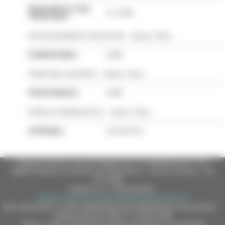
Regione Marche Giunta Regionale (CF 80008630420 P.IVA
00481070423) via Gentile da Fabriano, 9 - 60125 Ancona - tel.
071.8061
casella p.e.c. istituzionale :
regione.marche.protocollogiunta@emarche.it
Sito realizzato su CMS DotNetNuke by DotNetNuke Corporation
Autorizzazione SIAE n° 1225/I/1298
DUNS - Data Universal Numbering System: 514216030