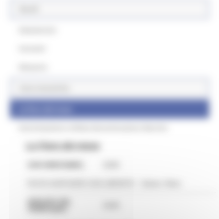
Bandi
Assessorato
Contatti
Glossario
Aree tematiche
Le fiere del mese
Autorizzazione utilizzo denominazione Marche