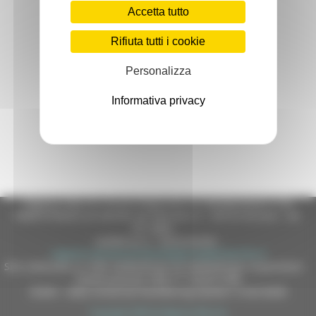
Accetta tutto
Rifiuta tutti i cookie
Personalizza
Informativa privacy
Regione Marche Giunta Regionale (CF 80008630420 P.IVA
00481070423) via Gentile da Fabriano, 9 - 60125 Ancona - tel.
071.8061
casella p.e.c. istituzionale :
regione.marche.protocollogiunta@emarche.it
Sito realizzato su CMS DotNetNuke by DotNetNuke Corporation
Autorizzazione SIAE n° 1225/I/1298
DUNS - Data Universal Numbering System: 514216030
Copyright 2026 by Regione Marche