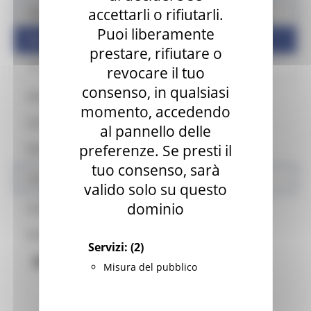
accettarli o rifiutarli.
Bandi
Puoi liberamente
Bandi attivi
prestare, rifiutare o
Bandi scaduti
revocare il tuo
consenso, in qualsiasi
Assessorato
momento, accedendo
Contatti
al pannello delle
preferenze. Se presti il
Glossario
tuo consenso, sarà
Aree tematiche
valido solo su questo
dominio
Le fiere del mese
Autorizzazione utilizzo denominazione Marche
Servizi:
(2)
BANDI ATTIVI
Misura del pubblico