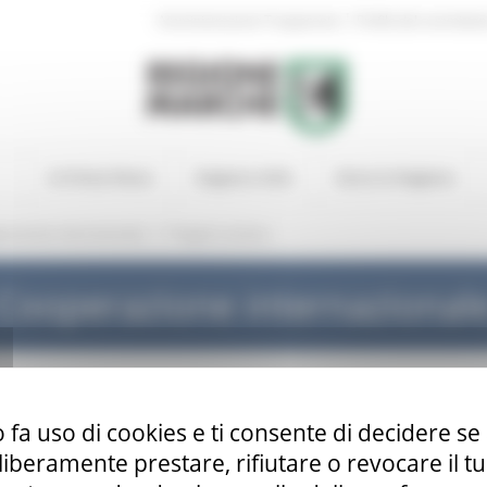
|
Amministrazione Trasparente
Profilo del committen
In Primo Piano
Regione Utile
Entra in Regione
/
erazione internazionale
Progetti conclusi
Cooperazione internazional
 fa uso di cookies e ti consente di decidere se 
i liberamente prestare, rifiutare o revocare il 
usi hanno riguardato diversi settori come l'assistenza socio-sanit