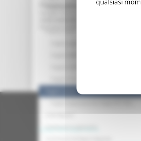
qualsiasi mome
alimentare, l'educazione, la formazione profess
Cooperazione internazionale
I progetti hanno promosso partenariati con sogget
Cooperazione allo sviluppo
lavoro, istruzione e socialità in paesi in via
economico-sociale ed ambientale.
Progetti in corso
Progetti cooperazione allo sviluppo 2023-2027
Progetto eldEARLY
Progetto Inn2Win
Progetto Etiopia
Progetti conclusi
Regione Marche Giunta Regional
cas
Progetti cooperazione allo sviluppo 2017-2022
Le Reti Regionali
Comitato per la cooperazione
Copyright 2026 by Regione Marche
Le Associazioni del Registro Regionale