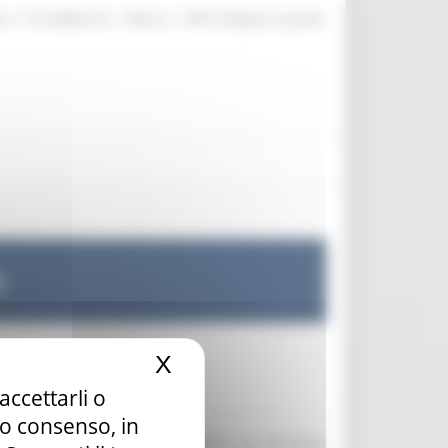
|
|
|
te
ProcediMarche
Rubrica
URP: la Regione risponde
e
X
Nascondi il banner dei c
accettarli o
tuo consenso, in
aria, la tutela dei diritti umani, la sicurezza