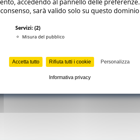
nto, accedendo al pannello delle preferenze. S
ionale e la promozione della donna.
consenso, sarà valido solo su questo dominio
ti della società civile, le università, gli enti pubblici, regioni 
 di sviluppo e non, attraverso interventi a lungo termine contribu
Servizi:
(2)
Misura del pubblico
Accetta tutto
Rifiuta tutti i cookie
Personalizza
Informativa privacy
e (CF 80008630420 P.IVA 00481070423) via Gentile da Fabriano, 9 
ella p.e.c. istituzionale :
regione.marche.protocollogiunta@emarche
Sito realizzato su CMS DotNetNuke by DotNetNuke Corporation
Autorizzazione SIAE n° 1225/I/1298
DUNS - Data Universal Numbering System: 514216030