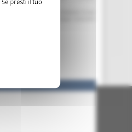
e presti il tuo
e comuni e hanno migliorato le condizioni di vita,
endo alla dimensione dello sviluppo sostenibile
- 60125 Ancona - tel. 071.8061
.it