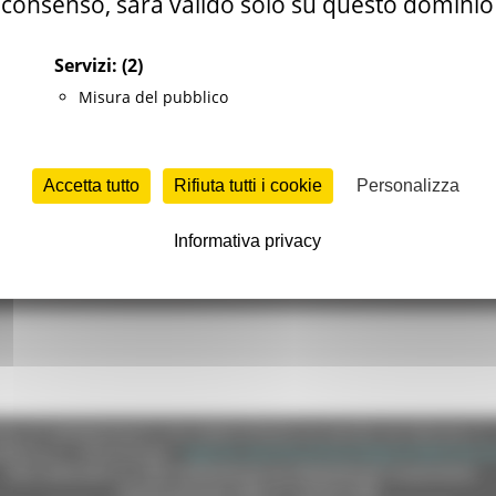
consenso, sarà valido solo su questo dominio
Servizi:
(2)
Misura del pubblico
Accetta tutto
Rifiuta tutti i cookie
Personalizza
Informativa privacy
e (CF 80008630420 P.IVA 00481070423) via Gentile da Fabriano, 9 
ella p.e.c. istituzionale :
regione.marche.protocollogiunta@emarche
Sito realizzato su CMS DotNetNuke by DotNetNuke Corporation
Autorizzazione SIAE n° 1225/I/1298