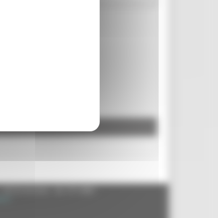
- 60125 Ancona - tel. 071.8061
.it