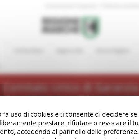
|
Amministrazione Trasparente
Profilo del committen
In Primo Piano
Regione Utile
Entra in Regione
ti
Comitato Unico di Garanzia
 fa uso di cookies e ti consente di decidere se 
i liberamente prestare, rifiutare o revocare il 
nto, accedendo al pannello delle preferenze. S