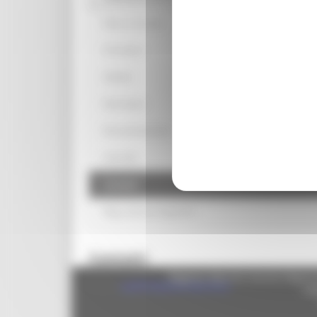
News ed eventi
Chi siamo
Attività
Normativa
Documentazione
Link Utili
Contatti
Blog violenza di genere
Contatti
Regione Marche Giunta Regional
email:
cug@regione.marche.it​​
cas