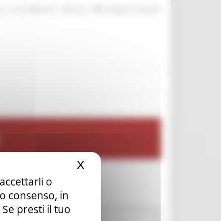
|
|
|
te
ProcediMarche
Rubrica
URP: la Regione risponde
X
Nascondi il banner dei c
accettarli o
tuo consenso, in
e presti il tuo