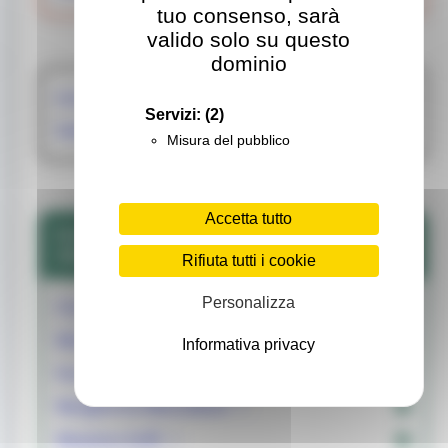
tuo consenso, sarà
valido solo su questo
dominio
Lucia Belli
Servizi:
(2)
Valentina Ugolinelli
Misura del pubblico
Accetta tutto
RAPPRESENTANTI ORGANIZZAZIONI
SINDACALI
Rifiuta tutti i cookie
Personalizza
Cinzia Ciabotti
Michela Cinti
Informativa privacy
Fernando Melappioni
Margherita Mencoboni
Massimo Zuffi