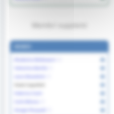
Membri supplenti
MEMBRI
Elisabetta Baldassarri
Valentina Battilà
Laura Bussoletti
Giada Cappelletti
Federica Conti
Carlo Minora
Giorgio Pierpaoli