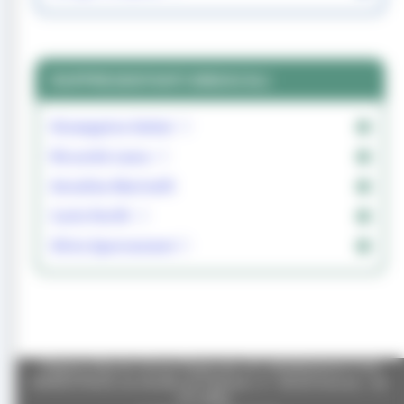
RAPPRESENTANTI SINDACALI
Giuseppina Galosi
Riccardo Lasca
Annalisa Marinelli
Carlo Perilli
Silvia Sparnanzoni
Regione Marche Giunta Regionale (CF 80008630420 P.IVA
00481070423) via Gentile da Fabriano, 9 - 60125 Ancona - tel.
071.8061