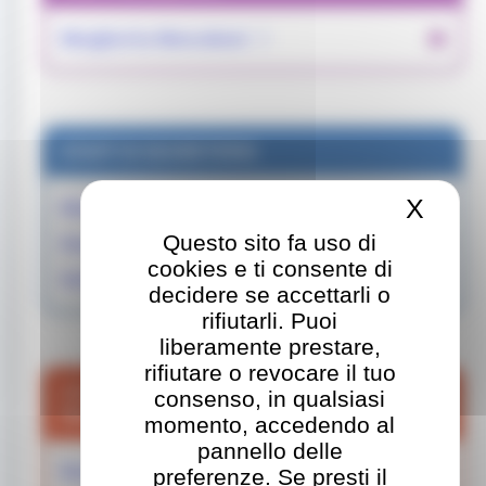
Margherita Mencoboni
STAFF DI SEGRETERIA
X
Nasc
Massimo Censi
Questo sito fa uso di
Daniela Molinelli
cookies e ti consente di
Stefania Scarpini
decidere se accettarli o
rifiutarli. Puoi
liberamente prestare,
rifiutare o revocare il tuo
STAFF DI SUPPORTO PER LA RETE
consenso, in qualsiasi
MARCUG
momento, accedendo al
pannello delle
Romina Pierantoni
preferenze. Se presti il