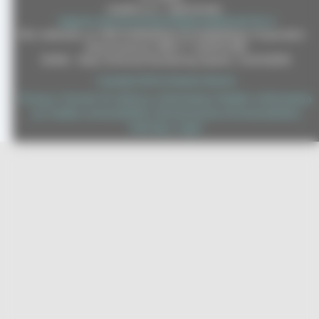
casella p.e.c. istituzionale :
regione.marche.protocollogiunta@emarche.it
Sito realizzato su CMS DotNetNuke by DotNetNuke Corporation
Autorizzazione SIAE n° 1225/I/1298
DUNS - Data Universal Numbering System: 514216030
Copyright 2026 by Regione Marche
Privacy
Termini Di Utilizzo
Informativa TEAMS
Informativa
|
|
|
sui Cookie
Accessibilità
Dichiarazione di Accessibilità
|
|
|
Sitemap
Login
|