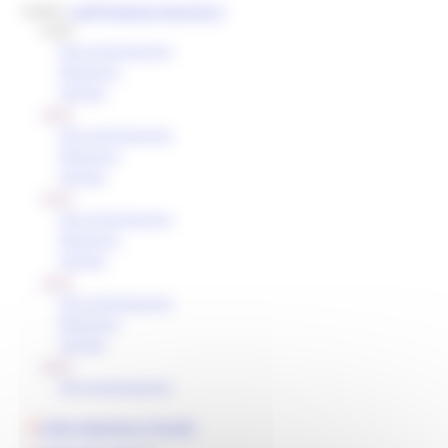
email:
cug@regione.marche.it​​
2026
Documentazione
Relazioni
Verbali
2025
Documentazione
Relazioni
Verbali
2024
Documentazione
Relazioni
Verbali
2023
Documentazione
Relazioni
Verbali
2022
Documentazione
Slide Valentina Torretti