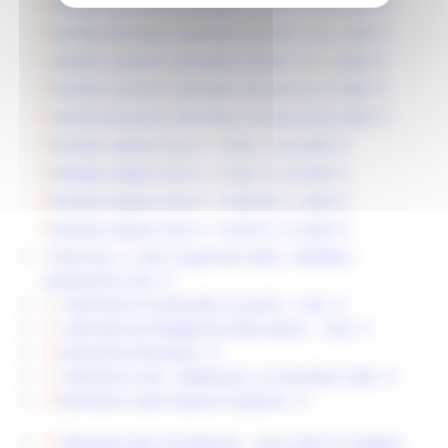
Verbale Riunione informale CUG del 15_05_2025
Verbale Riunione informale CUG del 16_01_2025
Verbale riunione informale CUG del 19_11_2025
Verbale riunione informale CUG del 24_10_2025
Verbale Riunione informale CUG del 28_05_2025
Verbale seduta CUG nr. 10 del 17_09_2025
Verbale seduta CUG nr. 12 del 15_10_2025
Verbale Seduta CUG nr. 13 del 06_11_2025
Verbale seduta CUG nr. 14 del 01_12_2025
Decreto n. 5 del 16 gennaio 2024 – Modifica
componenti CUG
Intervento di Antonella Ciccarelli – CUG
Intervento di Margherita Mencoboni – CUG
Intervento Pierantoni
Seminario CUG – Baldassarri, 8 novembre 2024
Seminario sulla violenza di genere
Relazione del CUG Marche – anno 2023 (16 ottobre