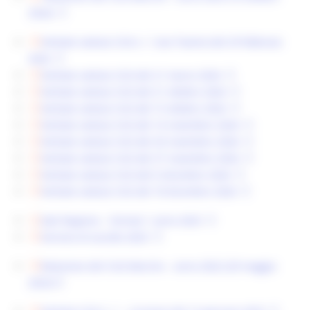
2024)
Verbale seduta CUG n. 1 (via Teams) del 29 febbraio
2024
Verbale seduta CUG del 21 marzo 2024
Verbale seduta CUG del 21 ottobre 2024
Verbale seduta CUG del 15 ottobre 2024
Verbale seduta CUG del 14 novembre 2024
Verbale seduta CUG del 20 novembre 2024
Verbale seduta CUG del 27 novembre 2024
Verbale seduta CUG del 6 dicembre 2024
Verbale seduta CUG del 18 dicembre 2024
Dati Regione – Format 1 anno 2023
Servizio di ascolto 2023
Relazione del CUG Marche – anno 2022 (29 maggio
2023)