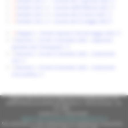
Verbale CUG n. 1 – riunione del 12 gennaio 2023
Verbale CUG n. 2 – riunione dell’8 febbraio 2023
Verbale CUG n. 3 – riunione del 23 marzo 2023
Verbale CUG n. 4 – riunione del 25 maggio 2023
Allegato 2 – Format relazione CUG (29 maggio 2023)
Decreto n. 125 del 14 dicembre 2022 – Organismo
paritetico per l’innovazione
Decreto n. 132 del 27 dicembre 2022 – Costituzione
CUG
Decreto n. 133 del 29 dicembre 2022 – Costituzione
CUG (rettifica)
Regione Marche Giunta Regionale (CF 80008630420 P.IVA
00481070423) via Gentile da Fabriano, 9 - 60125 Ancona - tel.
071.8061
casella p.e.c. istituzionale :
regione.marche.protocollogiunta@emarche.it
Sito realizzato su CMS DotNetNuke by DotNetNuke Corporation