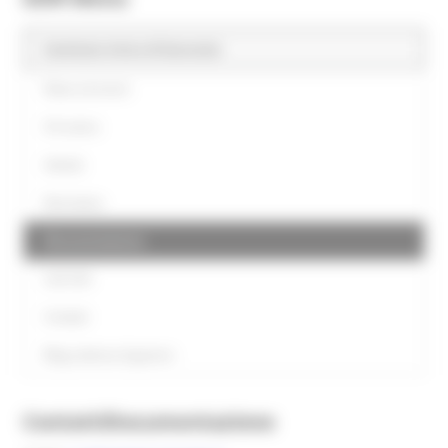
Comitato Unico di Garanzia
News ed eventi
Chi siamo
Attività
Normativa
Documentazione
Link Utili
Contatti
Blog violenza di genere
Contatti
Documentazione