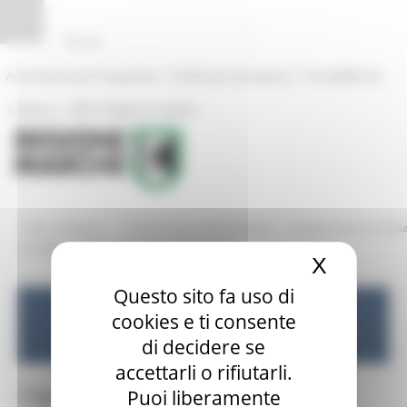
Pannello di gestione dei cookies
|
|
Amministrazione Trasparente
Profilo del committente
ProcediMarche
|
|
Rubrica
URP: la Regione risponde
/
/
Entra in Regione
Cooperazione internazionale
Cooperazione territori
/
europea
Programmazione 2014-2020
X
Nascond
Questo sito fa uso di
cookies e ti consente
Cooperazione internazionale
di decidere se
accettarli o rifiutarli.
Puoi liberamente
Toggle navigation
MENU & Contatti