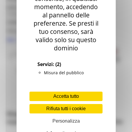
momento, accedendo
ENTE FINANIZATORE
AICS – Agenzia Italiana per la
al pannello delle
Cooperazione allo sviluppo
preferenze. Se presti il
CONTATTI:
natalino.barbizzi@regione.marche.it
tuo consenso, sarà
Clicca
qui
per vedere il video di progetto
valido solo su questo
Qui
la versione con sottotitoli in inglese
dominio
Servizi:
(2)
Misura del pubblico
Accetta tutto
Rifiuta tutti i cookie
Mappatura degli stakeholder ed
esperienze di ECG nella Regione Marche
Personalizza