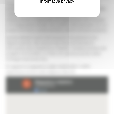
Informativa privacy
Tra le attività del risultato 1, il progetto SO|GLOB|E ha
previsto la realizzazione di una mappatura regionale delle
realtà che si occupano di Educazione alla Cittadinanza
Globale (ECG) e, in generale, di Cooperazione allo Sviluppo
e di integrazione sociale, sia a livello internazionale che sul
proprio territorio, evidenziandone altresì le buone pratiche.
Questa attività è parte del processo che porterà le tre
Regioni partner alla stesura del Piano territoriale di
Educazione alla Cittadinanza Globale, risultato previsto dal
progetto SO|GLOB|E, in linea con quanto previsto dalla
Strategia Nazionale ECG.
Di seguito la mappatura degli stakeholder e delle
esperienze di ECG nella Regione Marche.