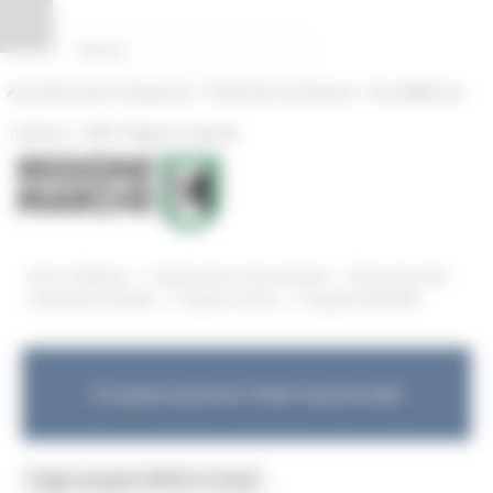
Pannello di gestione dei cookies
|
|
Amministrazione Trasparente
Profilo del committente
ProcediMarche
|
|
Rubrica
URP: la Regione risponde
/
/
Entra in Regione
Cooperazione internazionale
Educazione alla
/
/
Cittadinanza Globale
Progetti conclusi
Progetto SOGLOBE
Cooperazione internazionale
Toggle navigation
MENU & Contatti