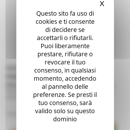
X
Nascond
Questo sito fa uso di
cookies e ti consente
di decidere se
accettarli o rifiutarli.
Puoi liberamente
prestare, rifiutare o
revocare il tuo
Durata:
gennaio 2024 – giugno 2027
consenso, in qualsiasi
Budget:
€ 5.951.604,72
momento, accedendo
Ente finanziatore:
Commissione Europea – Programma
al pannello delle
DEAR
“Raising public awareness of development issues and
preferenze. Se presti il
promoting development education in European Union”
tuo consenso, sarà
valido solo su questo
Contatti:
gearup@regione.marche.it
dominio