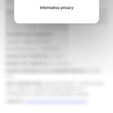
regionali e nazionali,
Informativa privacy
BENEFICIARI FINALI DEL PROGETTO:
enti ed autorità
afferenti al sistema di allertamento nazionale e regionale,
Università, enti di ricerca, gruppi di interesse, ONG, agenzie
di settore, cittadini, turisti e studenti.
PARTNERS DEL PROGETTO:
Capofila - Regione Marche
Assistenza tecnica - UNIPVM DII
DURATA DEL PROGETTO:
22 mesi
BUDGET DEL PROGETTO:
221.250 euro
BUDGET ASSEGNATO ALLA REGIONE MARCHE:
221.250
euro
ENTE FINANZIATORE:
HORIZON EUROPE - HORIZON-MISS-
2021-CLIMA-02 - (MISSIONE ADATTAMENTO AI
CAMBIAMENTI CLIMATICI) PROGRAMMA CLIMAAX
CONTATTI
:
natalino.barbizzi@regione.marche.it