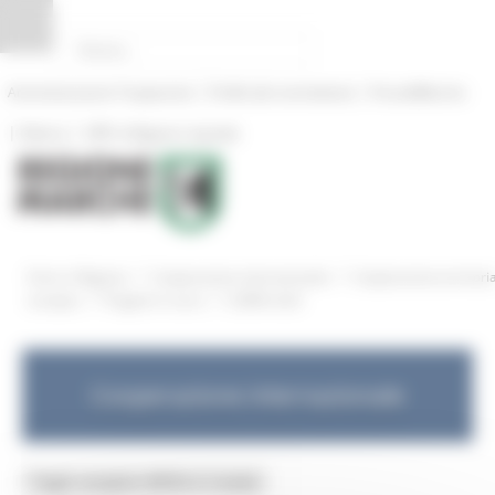
Pannello di gestione dei cookies
|
|
Amministrazione Trasparente
Profilo del committente
ProcediMarche
|
|
Rubrica
URP: la Regione risponde
/
/
Entra in Regione
Cooperazione internazionale
Cooperazione territori
/
/
europea
Progetti in corso
CLIMArcheX
Cooperazione internazionale
Toggle navigation
MENU & Contatti