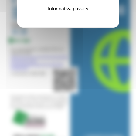
Informativa privacy