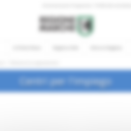
|
Amministrazione Trasparente
Profilo del committen
In Primo Piano
Regione Utile
Entra in Regione
/
ese
Richiesta di un appuntamento
Centri per l'impiego