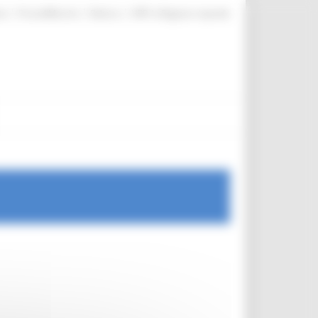
|
|
|
te
ProcediMarche
Rubrica
URP: la Regione risponde