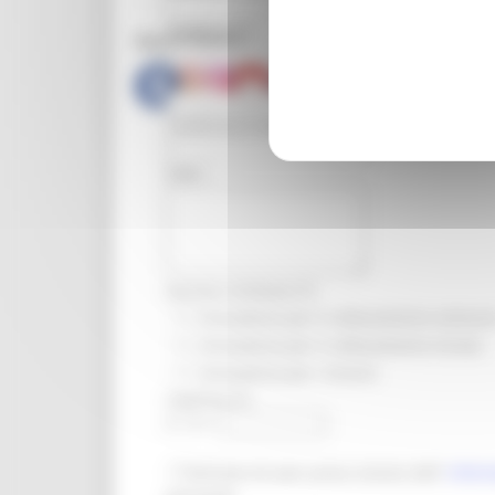
Telefono (*):
Social Media
E-mail (*):
Conferma E-mail (*):
Note :
Servizio richiesto (*):
Consulenza per il collocamento ordinari
Consulenza per il collocamento mirato
Consulenza per i tirocini
Captcha (*):
5
+
0
=
Dichiaro di aver preso visione dell'
inform