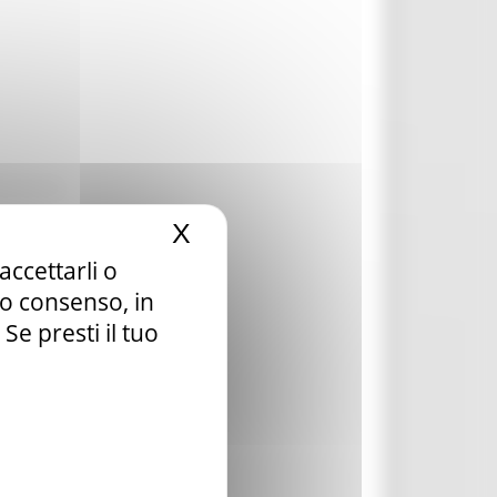
X
Nascondi il banner dei c
accettarli o
tuo consenso, in
e presti il tuo