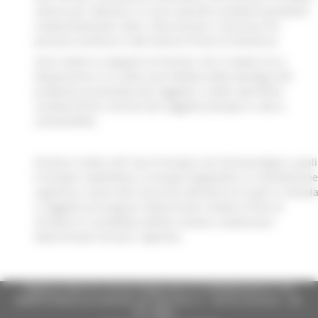
utilizzo per alleviare e curare specifici problemi (problemi
comportamentali, deliri, allucinazioni, insonnia) che
possono verificarsi nelle diverse forme di demenza.
Sono molte le categorie di farmaci che il medico ha a
disposizione e la scelta sarà dettata dalla tipologia del
problema presentato dal soggetto, e dalle specifiche
caratteristiche cliniche del soggetto (terapia in atto e
comorbidità).
Esistono inoltre altri tipi di terapia non farmacologica, quali
la terapia riabilitativa, la terapia logopedica, la stimolazione
cognitiva e tante altre tecniche attraverso le quali si stimol
il soggetto ad eseguire determinati compiti al fine di
sfruttare le cosiddette abilità residue o potenziare
determinate funzioni cognitive.
Regione Marche Giunta Regionale (CF 80008630420 P.IVA
00481070423) via Gentile da Fabriano, 9 - 60125 Ancona - tel.
071.8061