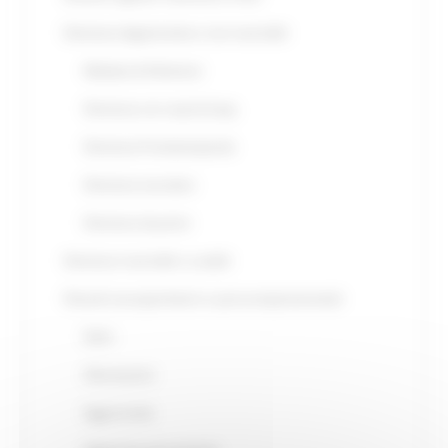
Demenze degenerative e non reversibili
Malattia di Alzheimer
Demenza con corpi di Lewy
Demenza Frontotemporale
Demenza vascolare
Demenze da prioni
Demenze reversibili o curabili
Disturbi neuropsichiatrici e psicocomportamentali
Deliri
Allucinazioni
Aggressività