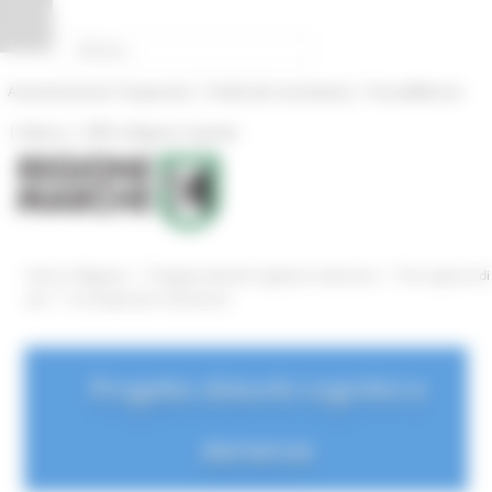
Pannello di gestione dei cookies
|
|
Amministrazione Trasparente
Profilo del committente
ProcediMarche
|
|
Rubrica
URP: la Regione risponde
/
/
Entra in Regione
Progetto disturbi cognitivi e demenze
Per saperne di
/
più
Le terapie per le demenze
Progetto disturbi cognitivi e
demenze