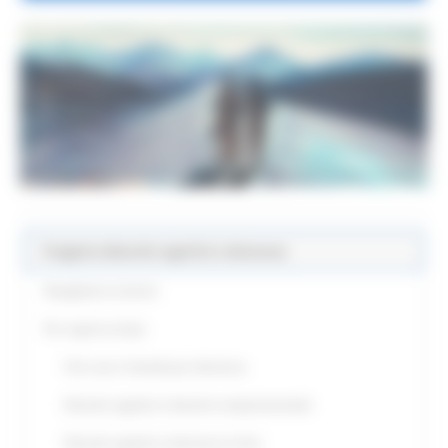
Progetto disturbi cognitivi e demenze
Navighiamo insieme
Per saperne di più
Che cosa s'intende per demenza
Disturbi cognitivi e disturbi comportamentali
Disturbi cognitivi e demenze: le fasi