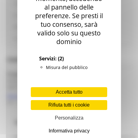
I servizi della Regione Marche
al pannello delle
preferenze. Se presti il
Le associazioni
tuo consenso, sarà
News ed eventi
valido solo su questo
La tua opinione
dominio
Contatti
Servizi:
(2)
Misura del pubblico
Progetto Disturbi cognitivi e demenze
Responsabile:
Dott.
Filippo Masera
Accetta tutto
filippo.masera@regione.marche.it
071 - 8064144
Rifiuta tutti i cookie
Personalizza
Le terapie per le demenze
Informativa privacy
Le informazioni contenute in questa pagina sono a cura di: