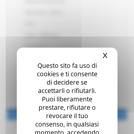
Agitazione psicomotoria
Depressione - disforia
Ansia
Apatia - indifferenza
Disinibizione
X
Nascond
Irritabilità - labilità
Questo sito fa uso di
Attività motoria aberrante
cookies e ti consente
Disturbi del sonno
di decidere se
accettarli o rifiutarli.
Disturbi dell’appetito e dell’alimentazione
Puoi liberamente
La sindrome del tramonto
prestare, rifiutare o
revocare il tuo
Le terapie per le demenze
consenso, in qualsiasi
Il progetto
momento, accedendo