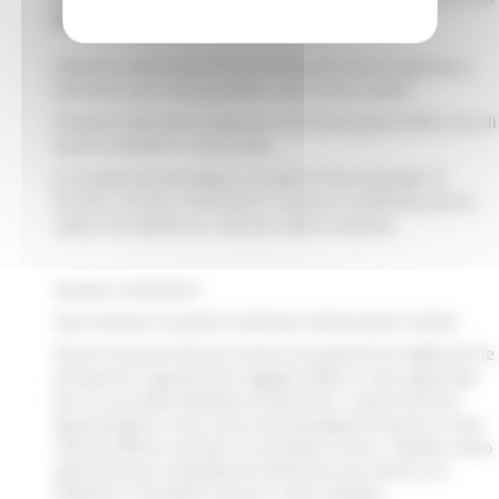
Simona
Luzzi
.
Sebbene molte delle forme di disturbo neurocognitivo e
demenze non siano guaribili, esse sono curabili.
Esistono molti tipi di approcci che fanno parte della cura di
queste malattie in senso lato.
La terapia farmacologica si avvale di due tipologie di
farmaci: farmaci sintomatici e disease-modifying (ovvero
capaci di modificare il decorso della malattia).
Farmaci sintomatici:
Sono farmaci in grado di alleviare determinati sintomi.
Alcuni di questi farmaci hanno la proprietà di migliorare le
prestazioni cognitive dei soggetti affetti e sono approvati
per la cura della Malattia di Alzheimer. Questi farmaci
appartengono a due classi farmacologiche diverse e sono
ritenuti efficaci nel dare un beneficio clinico. Sebben siano
approvati per la Malattia di Alzheimer per alcuni vi è
evidenza ci beneficio anche in altre malattie.