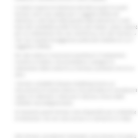
Il medico esperto di demenze deciderà quale tra queti
farmaci sarà il più adatto per il soggetto affetto da
demenza, sulla base delle gravità della demenza e sulla
base del cosiddetto profilo clinico del malato, ovvero opterà
per un trattamento che non interferisca con altri farmaci o
non sia in grado di peggiorare potenziali malattie di cui il
soggetto è affetto.
Per tale motivo è necessario pianificare il trattamento
insieme al medico, che provvederà a spiegare le
motivazioni della scelta di un farmaco, piuttosto che di un
altro.
I farmaci cosiddetti disease-modifying hanno un
meccanismo di azione diverso che permette di considerarli
capaci di rallentare o bloccare il decorso clinico delle
malattie neurodegenerative.
Al momento questi farmaci sono disponibili per la Malattia
di Alzheimer, ma non sono ancora in commercio in Italia.
Altri farmaci considerati sintomatici sono farmaci di ampio