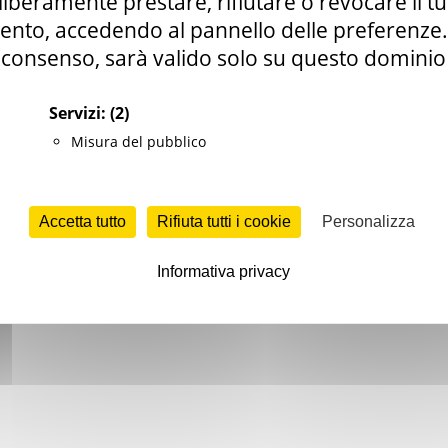
i liberamente prestare, rifiutare o revocare il 
nto, accedendo al pannello delle preferenze. S
consenso, sarà valido solo su questo dominio
Servizi:
(2)
Misura del pubblico
Accetta tutto
Rifiuta tutti i cookie
Personalizza
Informativa privacy