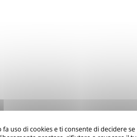
 fa uso di cookies e ti consente di decidere se 