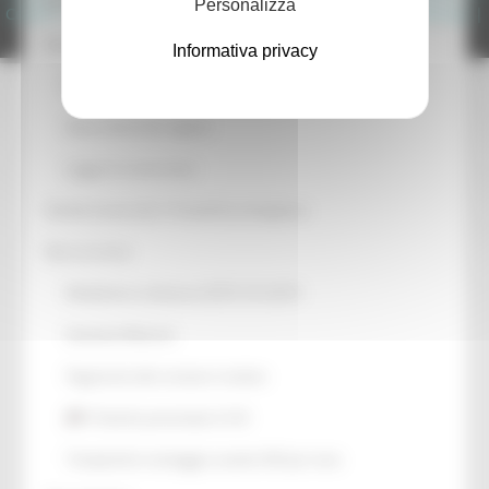
Per le arcidiocesi e le diocesi
Personalizza
Cookie
|
Accessibilità
|
Dichiarazione di Accessibilità
|
Sitemap
|
Login
Interventi urgenti
Informativa privacy
Primi interventi a favore delle popolazioni
Nuovi Interventi urgenti
Legge di conversione
Attività trasversali e Tematiche emergenza
Dati sul sisma
Modulistica ordinanza OCPC 614-2019
Gestione Macerie
Pagamenti alle strutture ricettive
Pratiche presentate U.S.R.
Tempistiche montaggio casette SAE per area