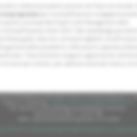
condo le materie/procedure previste nel Piano territoriale, 
Cronoprogramma
per la semplificazione-reingegnerizzazio
o ispirato ai principi del Project Cycle Management della
 la Semplificazione 2020-2023. Tale metodologia permette
i (linee guida, check list, strumenti digitali), e di affrontare
lla gestione delle procedure e rafforzare le capacità profess
settoriale. I Piani di Azione vengono regolarmente monitora
le eventuali criticità, e per adottare eventuali misure corre
nale (CF 80008630420 P.IVA 00481070423) via Gentile da Fabriano, 9 - 
casella p.e.c. istituzionale :
regione.marche.protocollogiunta@emarche.it
Sito realizzato su CMS DotNetNuke by DotNetNuke Corporation
Autorizzazione SIAE n° 1225/I/1298
DUNS - Data Universal Numbering System: 514216030
|
|
|
|
acy
Termini Di Utilizzo
Informativa TEAMS
Informativa sui Cookie
Acce