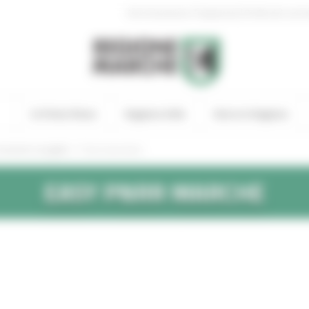
|
Amministrazione Trasparente
Profilo del comm
In Primo Piano
Regione Utile
Entra in Regione
/
noscere il progetto
Come lavoriamo
EASY
PNRR
MARCHE