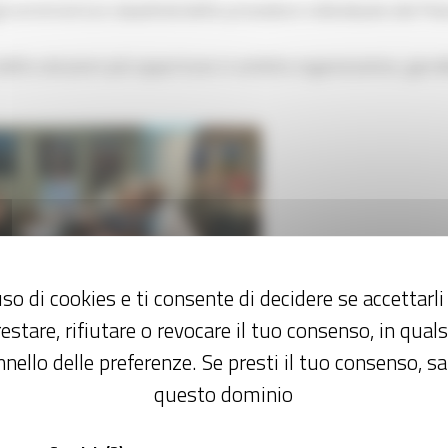
i arretrati (c.d.
baseline
) delle procedure individuate dal Pi
e delle soluzioni più opportune in ambito organizzativo, giurid
so di cookies e ti consente di decidere se accettarli o
estare, rifiutare o revocare il tuo consenso, in qua
nello delle preferenze. Se presti il tuo consenso, sa
rio sui Piani di Azione - 12 Luglio 2022
questo dominio
 rappresenta il parametro per misurare l’andamento delle