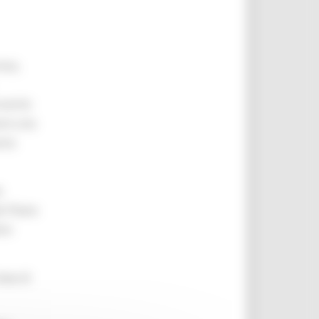
ica,
rvento
sere una
ona
e
le Piano
bre
nee di