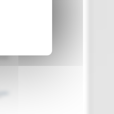
i a
Il
termedi
o dal
use).