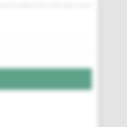
|
|
|
ittente
ProcediMarche
Rubrica
URP: la Regione risponde