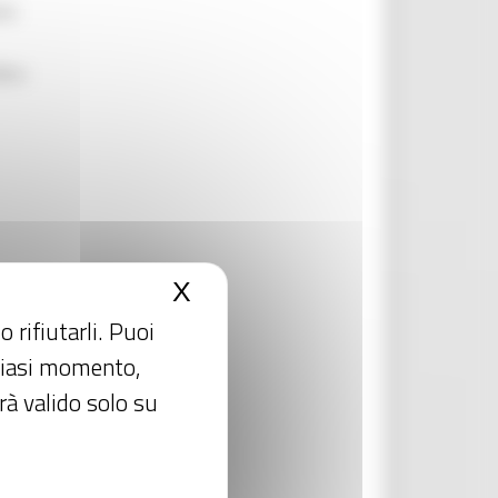
ano
ico-
X
Nascondi il banner dei c
 rifiutarli. Puoi
lsiasi momento,
rà valido solo su