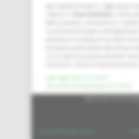
Ogni squadra di esperti, raggruppata se
redatto un
Piano di Azione
e relativo
delle procedure, sulla base di un modell
Commissione Europea e dell’Agenda per
pianificare lo sviluppo di strumenti comun
principali problematiche identificate ne
con un approccio quanto possibile multi
verificarne i tempi di implementazione e 
pagina aggiornata al 23/12/2025
data ultima modifica della pagina 23/12/2025
Regione Marche Giunta Regio
Priv
Copyright 2026 by Regione Marche