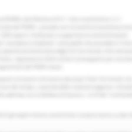
nza (PNRR), alla Missione M1C1. Sub-investimento 2.2.1
e locale del PNRR», prevede uno strumento di assistenza tecn
 1.000 esperti, finalizzato a supportare le amministrazioni
ette “procedure complesse”, ossia quelle che prevedono l’inte
a capacità amministrativa degli Enti territoriali, oltre ad es
l Piano, rappresenta infatti anche il presupposto per una bu
rogrammati dal PNRR stesso.
questo strumento attraverso dei propri Piani Territoriali, ch
 corso del tempo, a seconda delle mutevoli esigenze. L’attua
llo adottato con la Delibera di Giunta n. 1479 del 9 settem
22) gli esperti hanno concentrato il proprio lavoro su due li