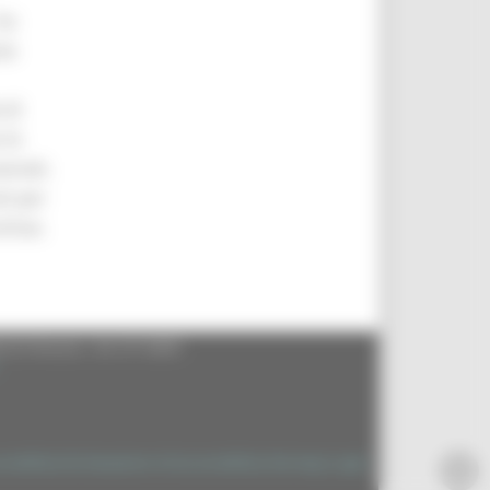
ha
ne
 di
 le
ionali,
ti per
ttive.
60125 Ancona - tel. 071.8061
|
|
|
ssibilità
Dichiarazione di Accessibilità
Sitemap
Login