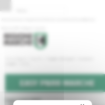
Pannello di gestione dei cookies
|
|
|
Amministrazione Trasparente
Profilo del committente
ProcediMarche
|
Rubrica
URP: la Regione risponde
/
/
/
Progetto 1000 esperti
Conoscere il
Entra in Regione
Easy Pnrr
/
progetto
Attività
EASY
PNRR
MARCHE
Toggle navigation
MENU