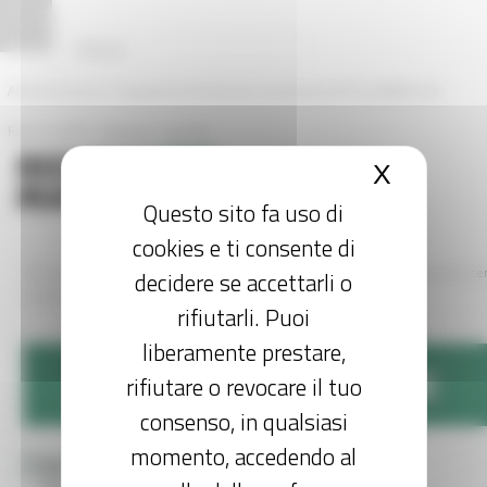
Pannello di gestione dei cookies
|
|
|
Amministrazione Trasparente
Profilo del committente
ProcediMarche
|
Rubrica
URP: la Regione risponde
X
Nascond
Questo sito fa uso di
cookies e ti consente di
/
/
/
Bandi e Avvisi
Entra in Regione
Easy Pnrr
Bandi di Amministrazioni cen
decidere se accettarli o
titolari di interventi PNRR
rifiutarli. Puoi
liberamente prestare,
EASY
PNRR
MARCHE
rifiutare o revocare il tuo
consenso, in qualsiasi
momento, accedendo al
Toggle navigation
MENU