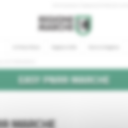
|
Amministrazione Trasparente
Profilo del comm
In Primo Piano
Regione Utile
Entra in Regione
ale EASY PNRR MARCHE
EASY
PNRR
MARCHE
NRR MARCHE