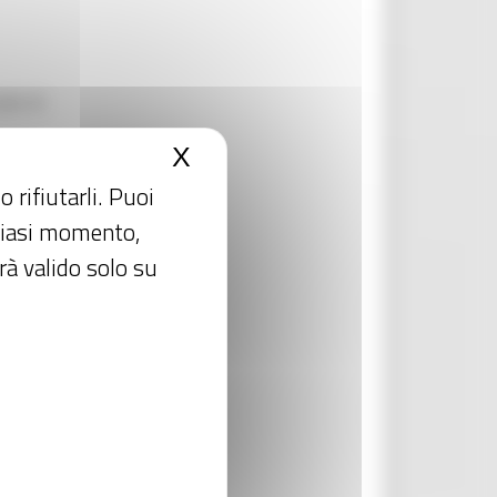
ale di
X
Nascondi il banner dei c
”
 rifiutarli. Puoi
lsiasi momento,
e del
rà valido solo su
i sugli
hiscono