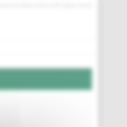
|
|
|
ittente
ProcediMarche
Rubrica
URP: la Regione risponde