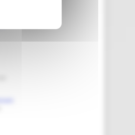
ionali
o
 un
.
Domani
a