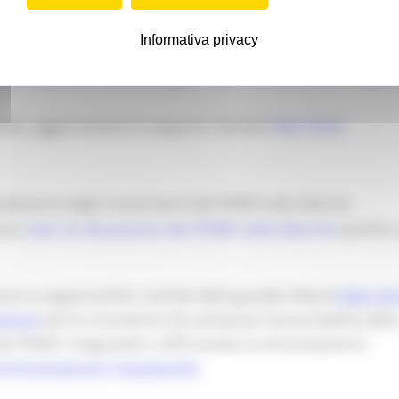
Informativa privacy
anche grazie ad
automatismi
con banche dati nazionali e reg
gitalizzazione, monitoraggio e perfomance del
Progett
iano
,
aggiornamenti e supporto tramite
Help Desk
andamento degli investimenti del PNRR nelle Marche
ullo
ed offre
stato di attuazione del PNRR nelle Marche
orio su opportunità e risultati della grande sfida di
Italia 
ed è lo strumento che sostanzia l’accountability dell
azione
 del PNNR, integrando e rafforzando la comunicazione e
ministrazione Trasparente