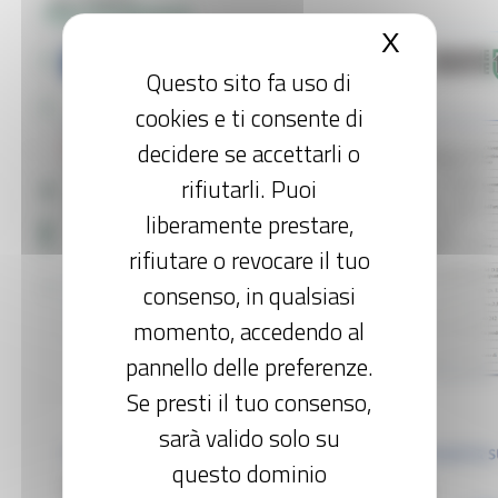
del PNRR.
Approfondimenti
X
Nascond
Bandi e Avvisi
Questo sito fa uso di
News ed Eventi
cookies e ti consente di
decidere se accettarli o
rifiutarli. Puoi
Area Monitoraggio
liberamente prestare,
Report sullo stato di attuazione del PNRR nelle Marc
rifiutare o revocare il tuo
Help desk
consenso, in qualsiasi
momento, accedendo al
pannello delle preferenze.
Se presti il tuo consenso,
sarà valido solo su
questo dominio