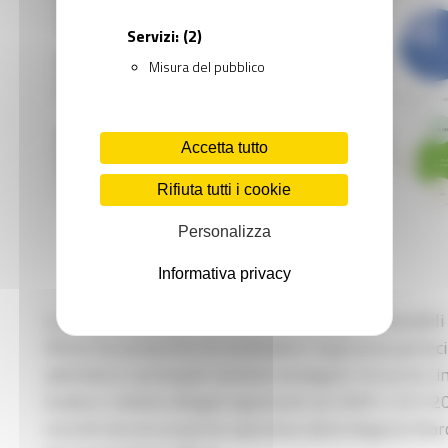
Servizi:
(2)
Misura del pubblico
Accetta tutto
Rifiuta tutti i cookie
Personalizza
Informativa privacy
La riunione dedicata ai temi delle Energie Rinnovabili 
Rifiuti ha consentito di condividere l’approccio partec
adottato e i principali risultati conseguiti, tra cui le Li
Guida e i relativi allegati approvati con DGR n. 321/2
nonché alcune proposte operative della Regione Mar