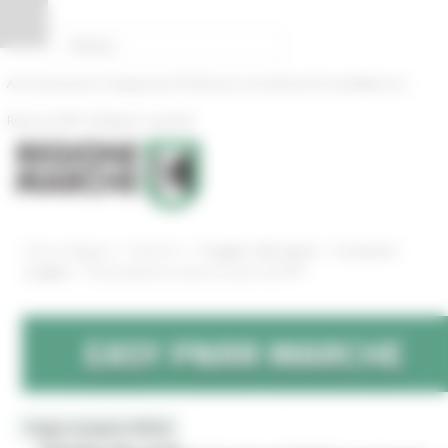
Pannello di gestione dei cookies
|
|
|
Amministrazione Trasparente
Profilo del committente
ProcediMarche
|
Rubrica
URP: la Regione risponde
/
/
/
Progetto 1000 esperti
Conoscere il
Entra in Regione
Easy Pnrr
/
progetto
Partecipazione ai tavoli tematici del DFP
EASY
PNRR
MARCHE
Toggle navigation
MENU