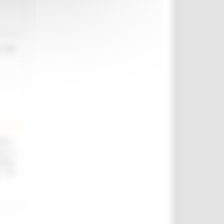
o nel
.ii.,
ica e
utica
. 76,