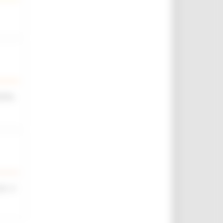
iche,
rt. 4