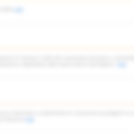
 2026)
Leggi
azione di interesse rivolto alle associazioni piscatorie e naturalist
imitazione e tabellazione delle acque interne marchigiane”
Leggi
icerca industriale e trasferimento di conoscenze tecnologiche ex a
di interesse
Leggi