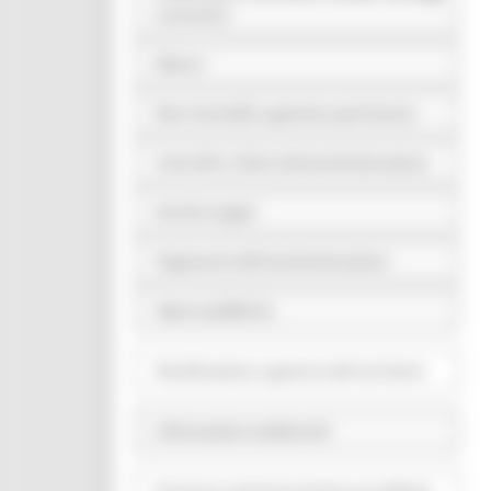
economici
Bilanci
Beni immobili e gestione patrimonio
Controlli e rilievi sull'amministrazione
Servizi erogati
Pagamenti dell'amministrazione
Opere pubbliche
Pianificazione e governo del territorio
Informazioni ambientali