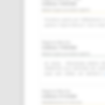
Scadenza: 14/09/2026
Bando di gara procedura aperta
Procedura aperta per l'affidamento i
palestra "Caprini Minucci", sito in Vi
Regione Marche
Scadenza: 17/09/2026
Bando di gara procedura aperta
(SF 28/26) - PROCEDURA APERTA 
OPERATIVO ALLA GESTIONE DEI CON
(SIAR - DAP - OPERA - API - REPORT)
Regione Marche
Scadenza: 31/12/2026
Manifestazione di interesse