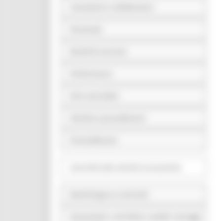
Consulenti e collaboratori
Personale
Bandi di concorso
Performance
Enti controllati
Attività e procedimenti
Provvedimenti
Controlli sulle attività economiche
Bandi di gara e contratti
Sovvenzioni, contributi, sussidi, vantaggi