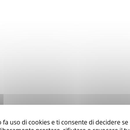
 fa uso di cookies e ti consente di decidere se 
to ex art. 50 comma 1 lett. b) del D. Lgs. 36/23 di servizi di telefo
la CUR 112 Marche-Umbria.
Leggi