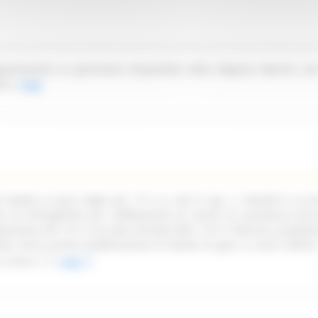
partenente al patrimonio disponibile della Regione Marche sit
ica.
Leggi
ndetta ai sensi degli artt. 77 e ss. del D. Lgs. n. 36/2023 e ss.mm
oni di infungibilità per l'affidamento di servizi di assistenza tecn
pplicativa Life 1st in uso alla Centrale NEA 116117 Marche, propede
ata senza previa pubblicazione di bando di gara, ai sensi dell'art
ss.mm.ii.
Leggi