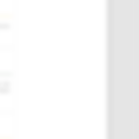
scina
O ED
IELD