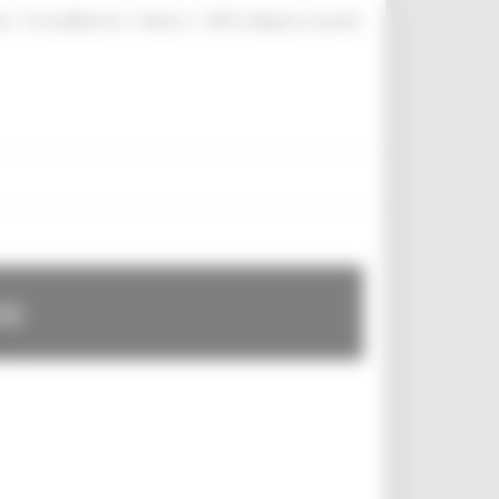
|
|
|
te
ProcediMarche
Rubrica
URP: la Regione risponde
te