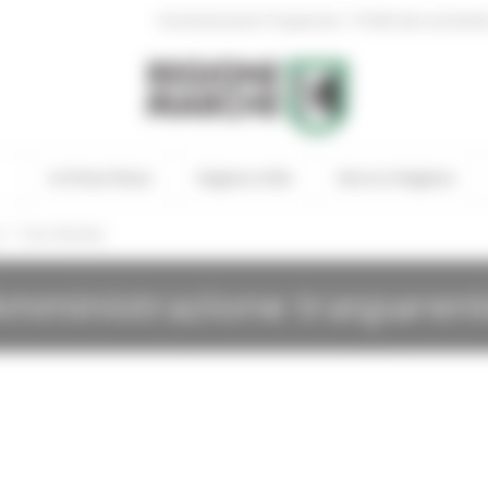
|
Amministrazione Trasparente
Profilo del committen
In Primo Piano
Regione Utile
Entra in Regione
/
i
Gare Bandite
mministrazione trasparen