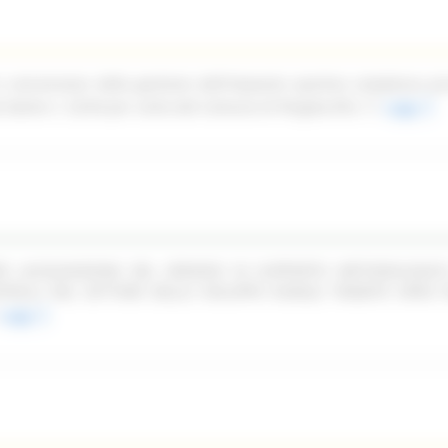
n concessione della gestione dell'impianto sportivo complesso pi
ale Dante n. 52/54 per conto del Comune di Pergola (PU)
Leggi
PER LACQUISIZIONE DEL SERVIZIO DI SUPPORTO METODOLOGIC
TROLLI NEL SETTORE DELLO SVILUPPO RURALE TRAMITE OPEN F
Leggi