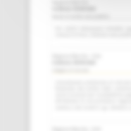
Regione Marche
Scadenza: 09/08/2026
Bando di vendita asta pubblica
R.R. 4/2015 Alienazione immobile ap
Comune di Visso. Indizione asta pubbl
Regione Marche - SUA
Scadenza: 08/09/2026
Indagine di mercato
Consultazione preliminare di mercato i
finalizzata alla verifica delle condizi
servizi accessori per la piattaforma a
all'indizione di una procedura negozi
comma 2, lett. b) del D. Lgs. 36/2023 e 
Regione Marche - SUA