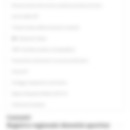
Riconoscimento del servizio sanitario prestato all estero
Servizi delle AST
Tempi di attesa delle prestazioni sanitarie
Statistiche Salute
URP e Aziende sanitarie ed ospedaliere
Prevenzione veterinaria e sicurezza alimentare
SisCovi19
Sorteggi componenti commissioni
Ripiano Dispositivi Medici 2015-18
Professioni Sanitarie
Contatti
Registro regionale idoneità sportive