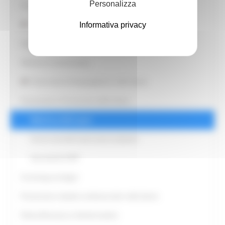
Personalizza
Fascicolo Sanitario Elettronico
Agenzia Regionale Sanitaria
Informativa privacy
Integrazione sociosanitaria
Medicina Convenzionata
Osservatorio Diseguaglianze nella Salute
Prevenzione e Promozione della Salute
Medicina dello sport
Servizi vaccinali nuovo anno scolastico
Vaccinazioni SISP
Screening oncologici
Prevenzione malattie cardiovascolari nelle donne
Polizia Mortuaria e Attività funebre