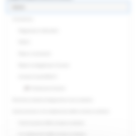
Salute
Coronavirus
Diagnostica molecolare
FASE 2
News e comunicati
Report contagiati per Comune
Archivio Covid 2020-21
Parliamone Insieme
Direzione sanitaria-Integrazione socio sanitaria
Autorizzazione e Accreditamento delle strutture sanitarie
Autorizzazione delle strutture sanitarie
Accreditamento delle strutture sanitarie