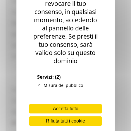
Attività sportiva e salute
revocare il tuo
consenso, in qualsiasi
Autorizzazione e Accreditamento Trasporto sanitario
momento, accedendo
Mobilità sanitaria internazionale
al pannello delle
Attività di programmazione extraospedaliera
preferenze. Se presti il
tuo consenso, sarà
Assistenza sanitaria agli stranieri
valido solo su questo
Concorsi
dominio
Procedure Unificate Enti S.S.R.
Servizi:
(2)
Concorso Corso Formazione Medicina Generale
Misura del pubblico
Contributi indennizzi provvidenze
Controllo atti e attività ispettiva
Accetta tutto
Epidemie
Rifiuta tutti i cookie
Esami di laboratorio - Referti online