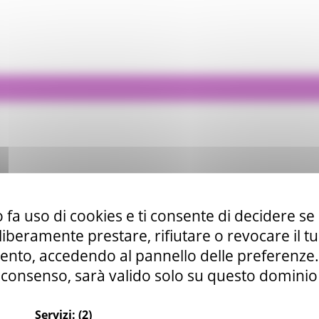
 fa uso di cookies e ti consente di decidere se 
i liberamente prestare, rifiutare o revocare il 
nto, accedendo al pannello delle preferenze. S
consenso, sarà valido solo su questo dominio
Servizi:
(2)