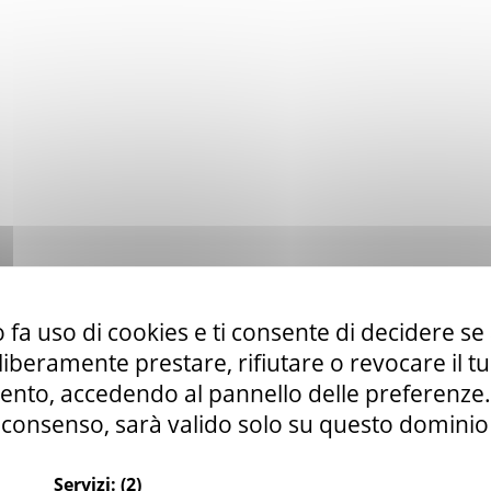
 fa uso di cookies e ti consente di decidere se 
ore (RUNTS), albi regionali terzo settore e attuazione della norm
i liberamente prestare, rifiutare o revocare il 
nto, accedendo al pannello delle preferenze. S
consenso, sarà valido solo su questo dominio
Servizi:
(2)