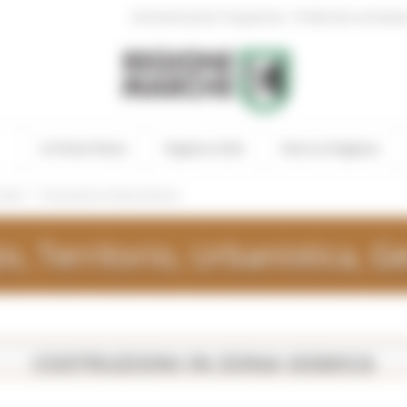
|
Amministrazione Trasparente
Profilo del committen
In Primo Piano
Regione Utile
Entra in Regione
/
ivile
Costruzioni in Zona Sismica
, Territorio, Urbanistica, Ge
COSTRUZIONI IN ZONA SISMICA