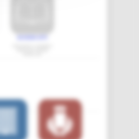
ACCESSO ATTI
Informazioni, modalità e
istanza per richiesta
Accesso atti