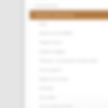
Contratti di fiume
Costruzioni in Zona Sismica
News
Deposito on line DOMUS
Progetti Cartacei
Progetti sorteggiati
Tolleranze - Accertamenti e Condono Edilizi
Accesso agli atti
Mappa zone sismiche
Normativa
Info e ufficio
Area riservata ai comuni