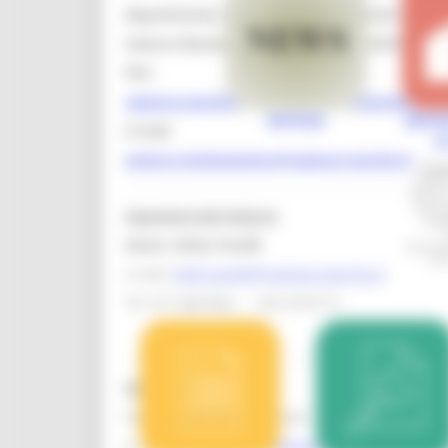
Dipartimento infrastrutture e territorio
Settore Rischio sismico e SA Sisma 2016
PEC:
regione.marche.rischiosismico@emarche.it
NOTIZIE
DEPOS
E-mail:
D
settore.rischiosismico@regione.marche.it
Port
Inviar
lavori 
dei la
Segreteria del Settore:
prog
Geom. Ketty Tonelli
documen
Fin
e-mail:
ketty.tonelli@regione.marche.it
Tel
: 071.8067082 - 339 2918172
Dirigente
:
Dott. Ing. Raffaele Pasquali
e-mail:
raffaele.pasquali@regione.marche.it