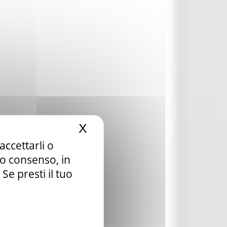
X
Nascondi il banner dei c
accettarli o
tuo consenso, in
e presti il tuo