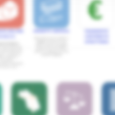
ITO ON-LINE
PROGETTI CARTACEI
PAGAMENTO
.O.M.U.S.
CONTRIBUTO
Modulistica per modifica i
soggetti convolti e fine
ISTRUTTORIO
ale D.O.M.U.S.
lavori inerenti a progetti
e nuove denunce
cartacei che non hanno
o prima denuncia
avuto un deposito di una
vori in variante a
variante digitale
etti cartaceo e
successive
tazioni (Varianti,
e Lavori, ecc.)