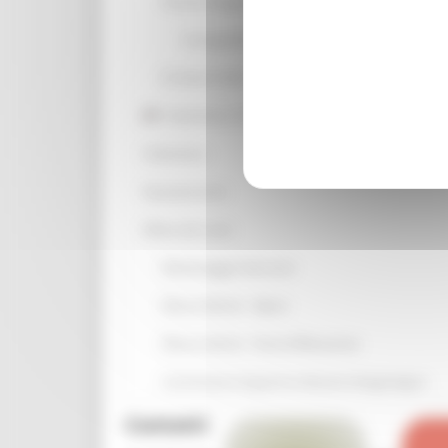
Vincolo idrogeologico
Cartografia Provincia di Macerata
Ex Genio Civile - Progetti
Statistiche e Territorio
Urbanistica
Espropriazione
Difesa del suolo
Monitoraggio Interventi
Misure Idriche - Opere
Misure idriche - Punti di Rilevazione
Commissario di governo dissesto idrogeologico
Contatti