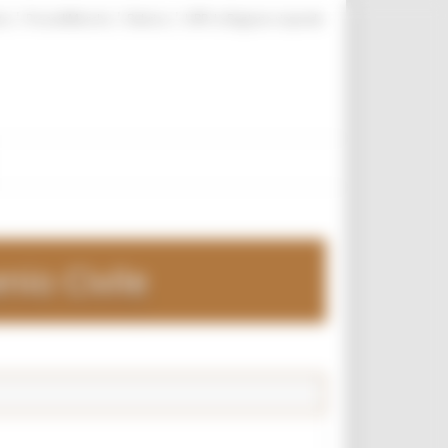
|
|
|
te
ProcediMarche
Rubrica
URP: la Regione risponde
nio Civile