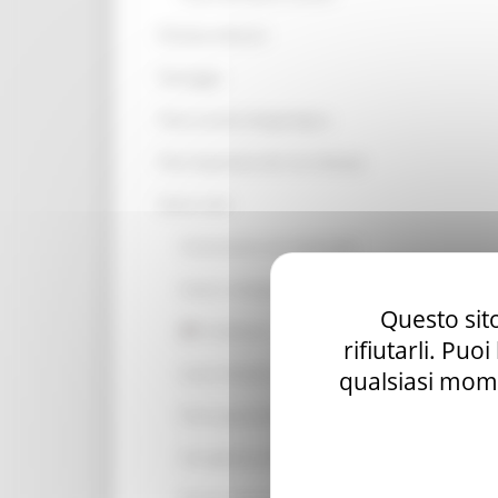
Direttiva alluvioni
Paesaggio
Piano assetto idrogeologico
Piani di gestione dei corsi dacqua
Genio civile
Concessione aree demaniali
Invasi e attingimenti
Questo sito
Ambiente - Demanio Idrico (DI) - Grandi derivaz
rifiutarli. Puo
Lavori idraulici e pronto intervento
qualsiasi mome
Pareri geomorfologici e compatibilità idraulica
Sorveglianza idraulica