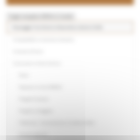
Toggle navigation
MENU & Contatti
Paesaggio Territorio Urbanistica Genio Civile
Compatibilità e invarianza idraulica
Contratti di fiume
Costruzioni in Zona Sismica
News
Deposito on line DOMUS
Progetti Cartacei
Progetti sorteggiati
Tolleranze - Accertamenti e Condono Edilizi
Accesso agli atti