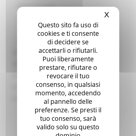
Mappa zone sismiche
X
Nascond
Normativa
Questo sito fa uso di
Info e ufficio
cookies e ti consente
di decidere se
Area riservata ai comuni
accettarli o rifiutarli.
Direttiva alluvioni
Puoi liberamente
Paesaggio
prestare, rifiutare o
revocare il tuo
Piano assetto idrogeologico
consenso, in qualsiasi
Piani di gestione dei corsi dacqua
momento, accedendo
Genio civile
al pannello delle
preferenze. Se presti il
Concessione aree demaniali
tuo consenso, sarà
Invasi e attingimenti
valido solo su questo
Ambiente - Demanio Idrico (DI) - Grandi derivazioni
dominio