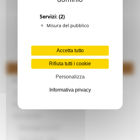
Lavori idraulici e pronto intervento
Servizi:
(2)
Pareri geomorfologici e compatibilità idraulica
Misura del pubblico
Sorveglianza idraulica
Vincolo idrogeologico
Accetta tutto
Cartografia Provincia di Macerata
Rifiuta tutti i cookie
Ex Genio Civile - Progetti
Personalizza
Statistiche e Territorio
Informativa privacy
Urbanistica
Espropriazione
Difesa del suolo
Monitoraggio Interventi
Misure Idriche - Opere