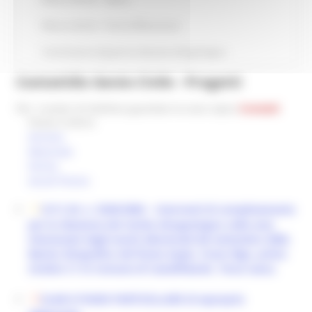
Misure idriche - Punti di Rilevazione
Commissario di governo dissesto idrogeologico
Contatti
Ex Genio Civile - Progetti
Per i numeri di telefono guardare la voce sopra
Contatti
Pesaro Urbino
Ancona
Macerata
Fermo
Ascoli Piceno
O.P.C.M. n. 3548/2006 – Interventi di completamento
per la riduzione del rischio idrogeologico nelle aree
interessate dagli eventi alluvionali del settembre 2006.
Bacino idrografico del fiume Aspio, Fosso Rigo, primo
stralcio C1 in Comune di Castelfidardo. Terza vasca.
ELAB G PIANO PARTICELLARE di esproprio